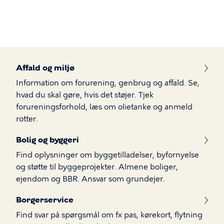
Gå
til
hovedindhold
Borger
Affald og miljø
Information om forurening, genbrug og affald. Se,
hvad du skal gøre, hvis det støjer. Tjek
forureningsforhold, læs om olietanke og anmeld
rotter.
Bolig og byggeri
Find oplysninger om byggetilladelser, byfornyelse
og støtte til byggeprojekter. Almene boliger,
ejendom og BBR. Ansvar som grundejer.
Borgerservice
Find svar på spørgsmål om fx pas, kørekort, flytning