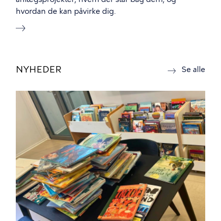
hvordan de kan påvirke dig.
NYHEDER
nyh
Se alle