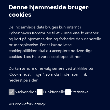
Kontakt Københavns Kommune
Denne hjemmeside bruger
Cookieindstillinger
cookies
T
33 66 33 66
l
Find andre kontakter her
f
De indsamlede data bruges kun internt i
.
Københavns Kommune til at kunne vise fx videoer
CVR-nummer
64942212
og kort på hjemmesiden og forbedre den generelle
brugeroplevelse. For at kunne læse
GENVEJE
cookiepolitikken skal du acceptere nødvendige
cookies.
Læs hele vores cookiepolitik her
Hvis du vil klage
Du kan ændre dine valg senere ved at klikke på
Digital Post
'Cookieindstillinger', som du finder som link
Databeskyttelse
nederst på siden.
Job
Nødvendige
Funktionelle
Statistiske
Tilgængelighedserklæring
Vis cookieforklaring
Om hjemmesiden