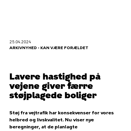
Gå
til
hovedindhold
25.04.2024
Du
ARKIVNYHED - KAN VÆRE FORÆLDET
er
her
Lavere hastighed på
vejene giver færre
støjplagede boliger
Støj fra vejtrafik har konsekvenser for vores
helbred og livskvalitet. Nu viser nye
beregninger, at de planlagte