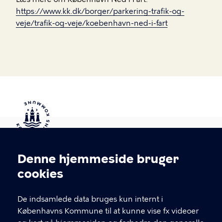
https://www.kk.dk/borger/parkering-trafik-og-
veje/trafik-og-veje/koebenhavn-ned-i-fart
Kontakt Københavns Kommune
Denne hjemmeside bruger
Cookieindstillinger
cookies
T
33 66 33 66
l
Find andre kontakter her
f
De indsamlede data bruges kun internt i
.
Københavns Kommune til at kunne vise fx videoer
CVR-nummer
64942212