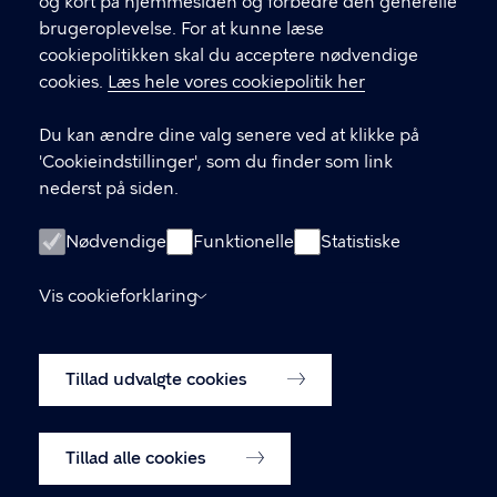
og kort på hjemmesiden og forbedre den generelle
brugeroplevelse. For at kunne læse
GENVEJE
cookiepolitikken skal du acceptere nødvendige
cookies.
Læs hele vores cookiepolitik her
Hvis du vil klage
Du kan ændre dine valg senere ved at klikke på
Digital Post
'Cookieindstillinger', som du finder som link
Databeskyttelse
nederst på siden.
Job
Nødvendige
Funktionelle
Statistiske
Tilgængelighedserklæring
Vis cookieforklaring
Om hjemmesiden
English
Cookiepolitik
Tillad udvalgte cookies
Cookieindstillinger
Tillad alle cookies