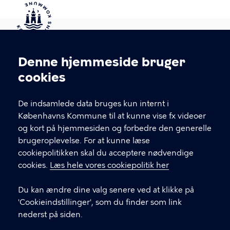
Kontakt Københavns Kommune
Denne hjemmeside bruger
Cookieindstillinger
cookies
T
33 66 33 66
l
Find andre kontakter her
f
De indsamlede data bruges kun internt i
.
Københavns Kommune til at kunne vise fx videoer
CVR-nummer
64942212
og kort på hjemmesiden og forbedre den generelle
brugeroplevelse. For at kunne læse
GENVEJE
cookiepolitikken skal du acceptere nødvendige
cookies.
Læs hele vores cookiepolitik her
Hvis du vil klage
Du kan ændre dine valg senere ved at klikke på
Digital Post
'Cookieindstillinger', som du finder som link
Databeskyttelse
nederst på siden.
Job