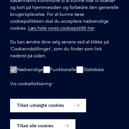
Københavns Kommune til at kunne vise fx videoer
CVR-nummer
64942212
og kort på hjemmesiden og forbedre den generelle
brugeroplevelse. For at kunne læse
GENVEJE
cookiepolitikken skal du acceptere nødvendige
cookies.
Læs hele vores cookiepolitik her
Hvis du vil klage
Du kan ændre dine valg senere ved at klikke på
Digital Post
'Cookieindstillinger', som du finder som link
Databeskyttelse
nederst på siden.
Job
Nødvendige
Funktionelle
Statistiske
Tilgængelighedserklæring
Vis cookieforklaring
Om hjemmesiden
English
Cookiepolitik
Tillad udvalgte cookies
Cookieindstillinger
Tillad alle cookies