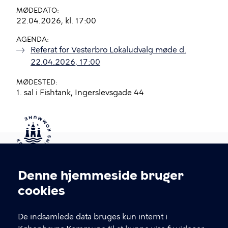
MØDEDATO
22.04.2026, kl. 17:00
AGENDA
Referat for Vesterbro Lokaludvalg møde d.
22.04.2026, 17:00
MØDESTED
1. sal i Fishtank, Ingerslevsgade 44
Kontakt Københavns Kommune
Denne hjemmeside bruger
Cookieindstillinger
cookies
T
33 66 33 66
l
Find andre kontakter her
f
De indsamlede data bruges kun internt i
.