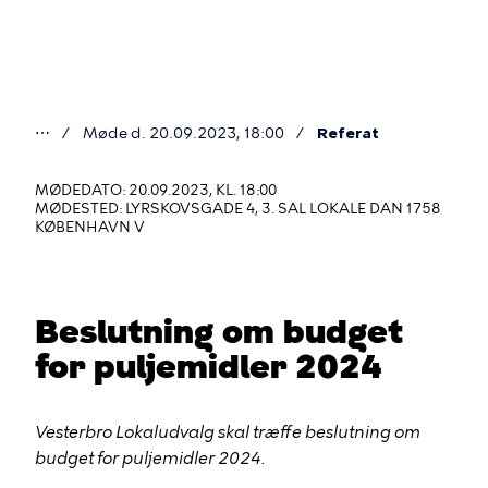
Gå
til
hovedindhold
⋯
Møde d. 20.09.2023, 18:00
Referat
Du
er
MØDEDATO: 20.09.2023, KL. 18:00
MØDESTED: LYRSKOVSGADE 4, 3. SAL LOKALE DAN 1758
her
KØBENHAVN V
Beslutning om budget
for puljemidler 2024
Vesterbro Lokaludvalg skal træffe beslutning om
budget for puljemidler 2024.