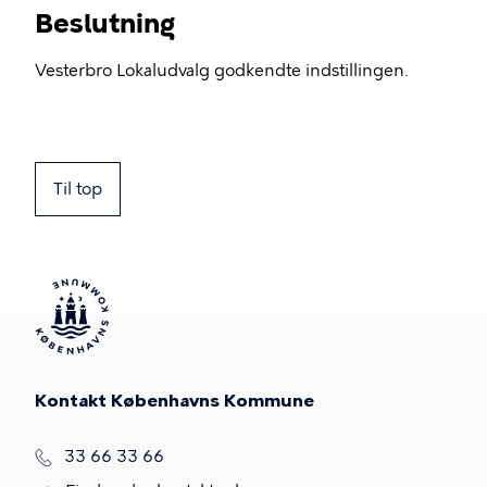
Beslutning
Vesterbro Lokaludvalg godkendte indstillingen.
Til top
Kontakt Københavns Kommune
T
33 66 33 66
l