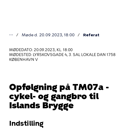
Gå
til
hovedindhold
⋯
Møde d. 20.09.2023, 18:00
Referat
Du
er
MØDEDATO: 20.09.2023, KL. 18:00
MØDESTED: LYRSKOVSGADE 4, 3. SAL LOKALE DAN 1758
her
KØBENHAVN V
Opfølgning på TM07a -
cykel- og gangbro til
Islands Brygge
Indstilling