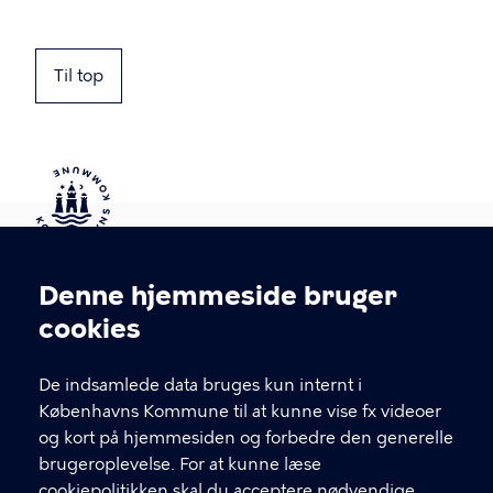
Til top
Kontakt Københavns Kommune
Denne hjemmeside bruger
Cookieindstillinger
cookies
T
33 66 33 66
l
Find andre kontakter her
f
De indsamlede data bruges kun internt i
.
Københavns Kommune til at kunne vise fx videoer
CVR-nummer
64942212
og kort på hjemmesiden og forbedre den generelle
brugeroplevelse. For at kunne læse
GENVEJE
cookiepolitikken skal du acceptere nødvendige