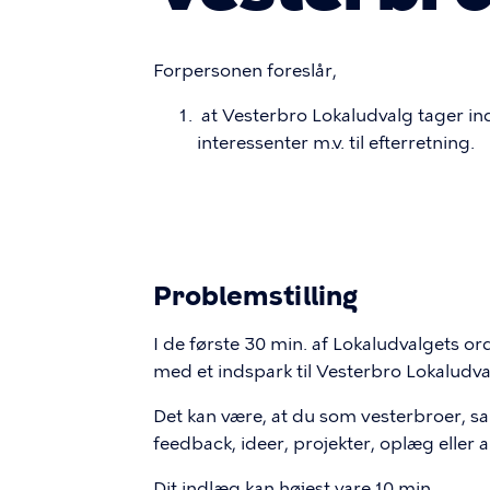
Forpersonen foreslår,
at Vesterbro Lokaludvalg tager in
interessenter m.v. til efterretning.
Problemstilling
I de første 30 min. af Lokaludvalgets 
med et indspark til Vesterbro Lokaludva
Det kan være, at du som vesterbroer, sam
feedback, ideer, projekter, oplæg eller 
Dit indlæg kan højest vare 10 min.