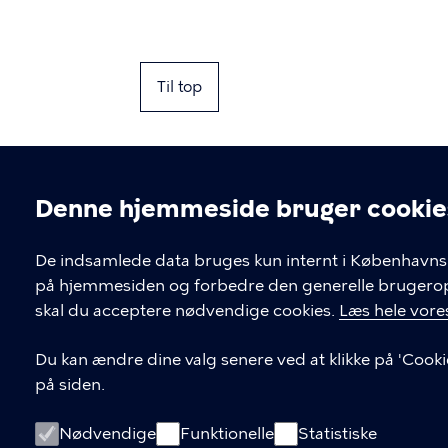
Til top
Denne hjemmeside bruger cookie
Cookieindstil
De indsamlede data bruges kun internt i Københavns 
på hjemmesiden og forbedre den generelle brugerople
Kontakt Københavns Kommune
skal du acceptere nødvendige cookies.
Læs hele vores
T
33 66 33 66
Du kan ændre dine valg senere ved at klikke på 'Cooki
l
på siden.
Find andre kontakter her
f
.
CVR-nummer
64942212
Nødvendige
Funktionelle
Statistiske