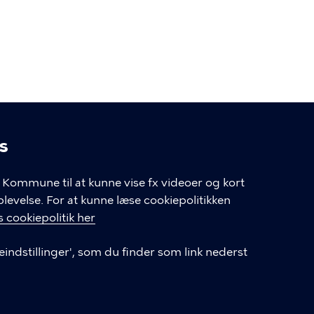
s
linger
Kommune til at kunne vise fx videoer og kort
velse. For at kunne læse cookiepolitikken
GENVEJE
 cookiepolitik her
eindstillinger', som du finder som link nederst
Hvis du vil klage
Databeskyttelse
Tilgængelighedserklæring