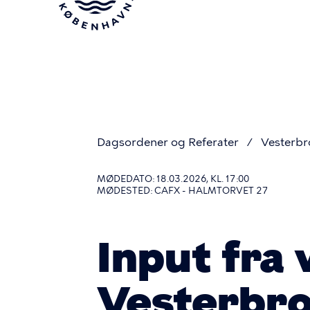
Gå
til
hovedindhold
Dagsordener og Referater
Vesterbr
Du
MØDEDATO: 18.03.2026, KL. 17:00
MØDESTED: CAFX - HALMTORVET 27
er
Input fra 
her
Vesterbro