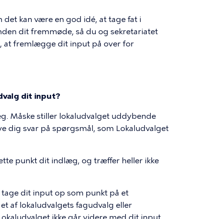
 det kan være en god idé, at tage fat i
nden dit fremmøde, så du og sekretariatet
at fremlægge dit input på over for
valg dit input?
læg. Måske stiller lokaludvalget uddybende
ve dig svar på spørgsmål, som Lokaludvalget
te punkt dit indlæg, og træffer heller ikke
 tage dit input op som punkt på et
et af lokaludvalgets fagudvalg eller
okaludvalget ikke går videre med dit input.