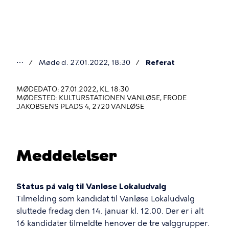
Gå
til
hovedindhold
⋯
Møde d. 27.01.2022, 18:30
Referat
Du
er
MØDEDATO: 27.01.2022, KL. 18:30
MØDESTED: KULTURSTATIONEN VANLØSE, FRODE
her
JAKOBSENS PLADS 4, 2720 VANLØSE
Meddelelser
Status på valg til Vanløse Lokaludvalg
Tilmelding som kandidat til Vanløse Lokaludvalg
sluttede fredag den 14. januar kl. 12.00. Der er i alt
16 kandidater tilmeldte henover de tre valggrupper.