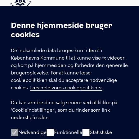
Kontakt Københavns Kommune
Denne hjemmeside bruger
Cookieindstillinger
cookies
T
33 66 33 66
l
Find andre kontakter her
f
De indsamlede data bruges kun internt i
.
Københavns Kommune til at kunne vise fx videoer
CVR-nummer
64942212
og kort på hjemmesiden og forbedre den generelle
brugeroplevelse. For at kunne læse
GENVEJE
cookiepolitikken skal du acceptere nødvendige
cookies.
Læs hele vores cookiepolitik her
Hvis du vil klage
Du kan ændre dine valg senere ved at klikke på
Digital Post
'Cookieindstillinger', som du finder som link
Databeskyttelse
nederst på siden.
Job
Nødvendige
Funktionelle
Statistiske
Tilgængelighedserklæring