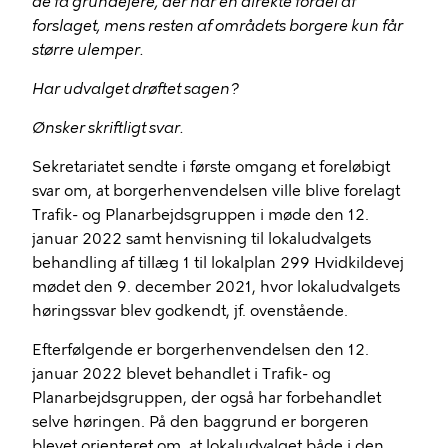
de få grundejere, der har en direkte fordel af
forslaget, mens resten af områdets borgere kun får
større ulemper.
Har udvalget drøftet sagen?
Ønsker skriftligt svar.
Sekretariatet sendte i første omgang et foreløbigt
svar om, at borgerhenvendelsen ville blive forelagt
Trafik- og Planarbejdsgruppen i møde den 12.
januar 2022 samt henvisning til lokaludvalgets
behandling af tillæg 1 til lokalplan 299 Hvidkildevej
mødet den 9. december 2021, hvor lokaludvalgets
høringssvar blev godkendt, jf. ovenstående.
Efterfølgende er borgerhenvendelsen den 12.
januar 2022 blevet behandlet i Trafik- og
Planarbejdsgruppen, der også har forbehandlet
selve høringen. På den baggrund er borgeren
blevet orienteret om,
at lokaludvalget både i den