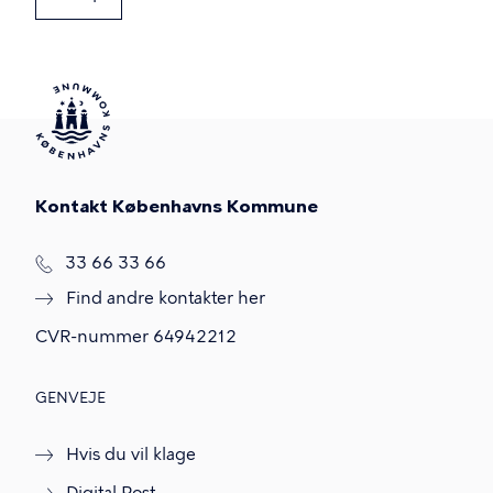
Kontakt Københavns Kommune
T
33 66 33 66
l
Find andre kontakter her
f
.
CVR-nummer
64942212
GENVEJE
Hvis du vil klage