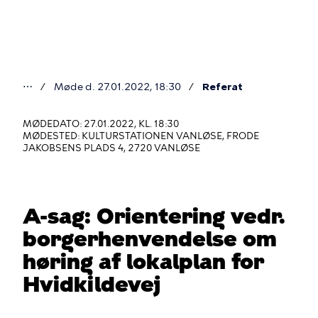
Gå
til
hovedindhold
⋯
Møde d. 27.01.2022, 18:30
Referat
Du
er
MØDEDATO: 27.01.2022, KL. 18:30
MØDESTED: KULTURSTATIONEN VANLØSE, FRODE
her
JAKOBSENS PLADS 4, 2720 VANLØSE
A-sag: Orientering vedr.
borgerhenvendelse om
høring af lokalplan for
Hvidkildevej