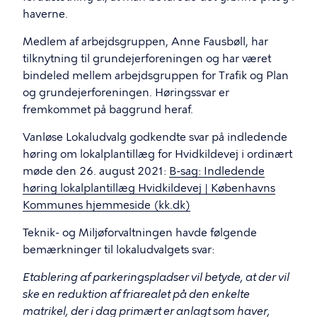
haverne.
Medlem af arbejdsgruppen, Anne Fausbøll, har
tilknytning til grundejerforeningen og har været
bindeled mellem arbejdsgruppen for Trafik og Plan
og grundejerforeningen. Høringssvar er
fremkommet på baggrund heraf.
Vanløse Lokaludvalg godkendte svar på indledende
høring om lokalplantillæg for Hvidkildevej i ordinært
møde den 26. august 2021:
B-sag: Indledende
høring lokalplantillæg Hvidkildevej | Københavns
Kommunes hjemmeside (kk.dk)
Teknik- og Miljøforvaltningen havde følgende
bemærkninger til lokaludvalgets svar:
Etablering af parkeringspladser vil betyde, at der vil
ske en reduktion af friarealet på den enkelte
matrikel, der i dag primært er anlagt som haver,