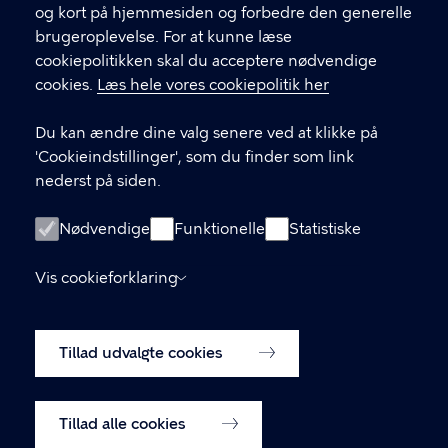
og kort på hjemmesiden og forbedre den generelle
brugeroplevelse. For at kunne læse
GENVEJE
cookiepolitikken skal du acceptere nødvendige
cookies.
Læs hele vores cookiepolitik her
Hvis du vil klage
Du kan ændre dine valg senere ved at klikke på
Digital Post
'Cookieindstillinger', som du finder som link
Databeskyttelse
nederst på siden.
Job
Nødvendige
Funktionelle
Statistiske
Tilgængelighedserklæring
Vis cookieforklaring
Om hjemmesiden
English
Cookiepolitik
Tillad udvalgte cookies
Cookieindstillinger
Tillad alle cookies