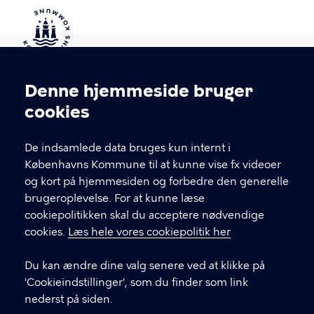
Kontakt Københavns Kommune
Denne hjemmeside bruger
Cookieindstillinger
cookies
T
33 66 33 66
l
Find andre kontakter her
f
De indsamlede data bruges kun internt i
.
Københavns Kommune til at kunne vise fx videoer
CVR-nummer
64942212
og kort på hjemmesiden og forbedre den generelle
brugeroplevelse. For at kunne læse
GENVEJE
cookiepolitikken skal du acceptere nødvendige
cookies.
Læs hele vores cookiepolitik her
Hvis du vil klage
Du kan ændre dine valg senere ved at klikke på
Digital Post
'Cookieindstillinger', som du finder som link
Databeskyttelse
nederst på siden.