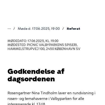
Gå
til
hovedindhold
⋯
Møde d. 17.06.2025, 19:00
Referat
Du
er
MØDEDATO: 17.06.2025, KL. 19:00
MØDESTED: PICNIC VALBYPARKENS SPISERI,
her
HAMMELSTRUPVEJ 100, 2450 KØBENHAVN SV
Godkendelse af
dagsordenen
Rosengartner Nina Tindholm laver en rundvisning i
rosen- og temahaverne i Valbyparken for alle
interesserede kl. 17-18.