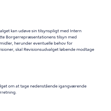
alget kan udøve sin tilsynspligt med Intern
tte Borgerrepræsentationens tilsyn med
idler, herunder eventuelle behov for
evisioner, skal Revisionsudvalget løbende modtage
.
alget om at tage nedenstående igangværende
rretning.