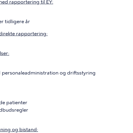
ed rapportering til EY:
 tidligere år
direkte rapportering:
ser:
personaleadministration og driftsstyring
de patienter
 udbudsregler
ing og bistand: