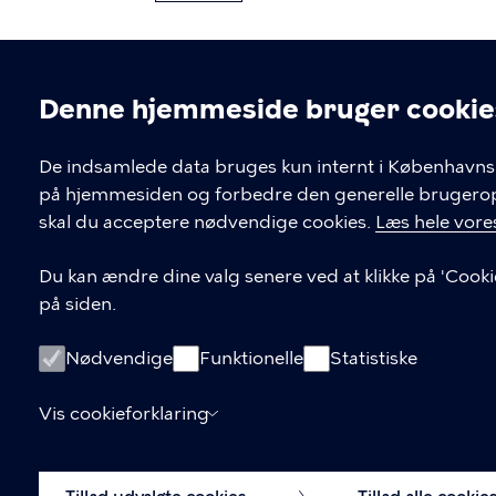
Denne hjemmeside bruger cookie
Cookieindstil
De indsamlede data bruges kun internt i Københavns 
på hjemmesiden og forbedre den generelle brugerople
Kontakt Københavns Kommune
skal du acceptere nødvendige cookies.
Læs hele vores
T
33 66 33 66
Du kan ændre dine valg senere ved at klikke på 'Cooki
l
på siden.
Find andre kontakter her
f
.
CVR-nummer
64942212
Nødvendige
Funktionelle
Statistiske
Vis cookieforklaring