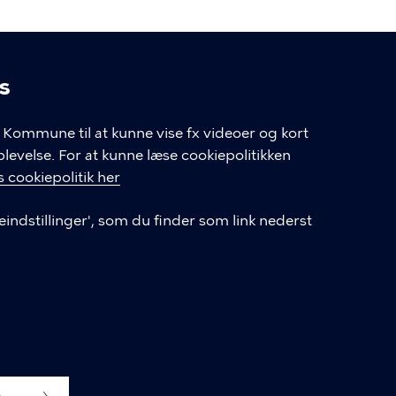
s
linger
Kommune til at kunne vise fx videoer og kort
velse. For at kunne læse cookiepolitikken
GENVEJE
 cookiepolitik her
eindstillinger', som du finder som link nederst
Hvis du vil klage
Databeskyttelse
Tilgængelighedserklæring
English
Cookieindstillinger