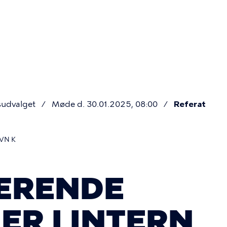
Primær
navigatio
sudvalget
Møde d. 30.01.2025, 08:00
Referat
VN K
ÆRENDE
ER I INTERN