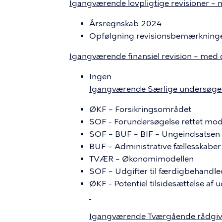
Igangværende lovpligtige revisioner – m
Årsregnskab 2024
Opfølgning revisionsbemærkninger
Igangværende finansiel revision – med 
Ingen
Igangværende Særlige undersøgel
ØKF – Forsikringsområdet
SOF - Forundersøgelse rettet mod 
SOF – BUF – BIF – Ungeindsatsen
BUF – Administrative fællesskaber
TVÆR – Økonomimodellen
SOF – Udgifter til færdigbehandle
ØKF - Potentiel tilsidesættelse af
Igangværende Tværgående rådgivn