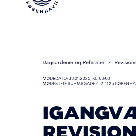
Gå
til
hovedindhold
Dagsordener og Referater
Revision
Du
MØDEDATO: 30.01.2025, KL. 08:00
MØDESTED: SUHMSGADE 4, 2. 1125 KØBENHA
er
IGANGV
her
REVISION