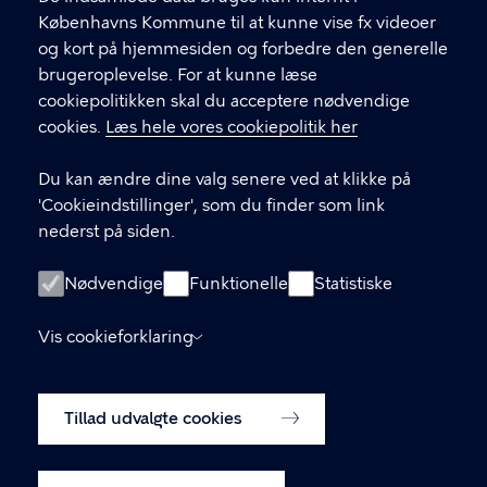
.
Københavns Kommune til at kunne vise fx videoer
CVR-nummer
64942212
og kort på hjemmesiden og forbedre den generelle
brugeroplevelse. For at kunne læse
GENVEJE
cookiepolitikken skal du acceptere nødvendige
cookies.
Læs hele vores cookiepolitik her
Hvis du vil klage
Du kan ændre dine valg senere ved at klikke på
Digital Post
'Cookieindstillinger', som du finder som link
Databeskyttelse
nederst på siden.
Job
Nødvendige
Funktionelle
Statistiske
Tilgængelighedserklæring
Vis cookieforklaring
Om hjemmesiden
English
Cookiepolitik
Tillad udvalgte cookies
Cookieindstillinger