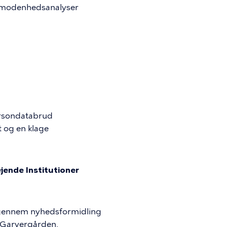
 modenhedsanalyser
rsondatabrud
t og en klage
jende Institutioner
l gennem nyhedsformidling
 Garvergården.