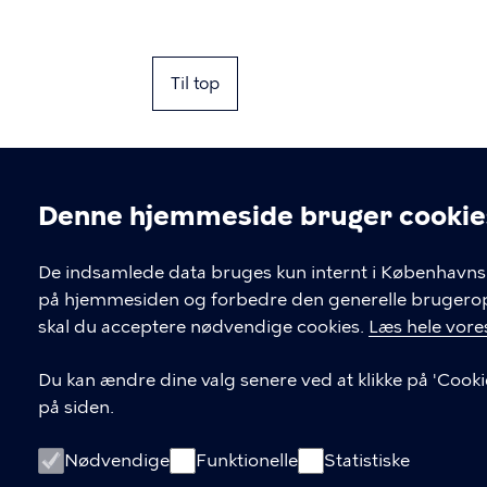
Til top
Denne hjemmeside bruger cookie
Cookieindstil
De indsamlede data bruges kun internt i Københavns 
på hjemmesiden og forbedre den generelle brugerople
Kontakt Københavns Kommune
skal du acceptere nødvendige cookies.
Læs hele vores
T
33 66 33 66
Du kan ændre dine valg senere ved at klikke på 'Cooki
l
på siden.
Find andre kontakter her
f
.
CVR-nummer
64942212
Nødvendige
Funktionelle
Statistiske