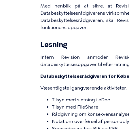
Med henblik på at sikre, at Revis
Databeskyttelsesrådgiverens virksomhed
Databeskyttelsesrådgiveren, skal Rev
funktionens opgaver.
Løsning
Intern Revision anmoder Revis
databeskyttelsesopgaver til efterretning
Databeskyttelsesrådgiveren for Kø
Væsentligste igangværende aktiviteter:
Tilsyn med sletning i eDoc
Tilsyn med FileShare
Rådgivning om konsekvensanalyser
Notat om overførsel af personoply
Servicebesøg hos BIF og KFF