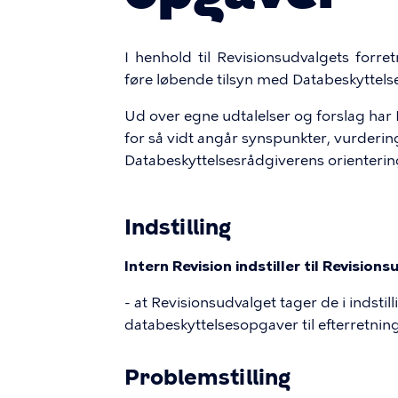
I henhold til Revisionsudvalgets forr
føre løbende tilsyn med Databeskyttels
Ud over egne udtalelser og forslag ha
for så vidt angår synspunkter, vurderi
Databeskyttelsesrådgiverens orienteri
Indstilling
Intern Revision indstiller til Revision
- at Revisionsudvalget tager de i indst
databeskyttelsesopgaver til efterretning
Problemstilling