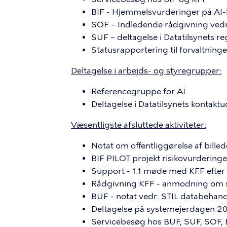
BIF - Hjemmelsvurderinger på AI-
SOF – Indledende rådgivning vedr
SUF – deltagelse i Datatilsynets r
Statusrapportering til forvaltnin
Deltagelse i arbejds- og styregrupper:
Referencegruppe for AI
Deltagelse i Datatilsynets kontakt
Væsentligste afsluttede aktiviteter:
Notat om offentliggørelse af billed
BIF PILOT projekt risikovurderinge
Support - 1:1 møde med KFF efte
Rådgivning KFF - anmodning om s
BUF - notat vedr. STIL databehan
Deltagelse på systemejerdagen 2
Servicebesøg hos BUF, SUF, SOF, 