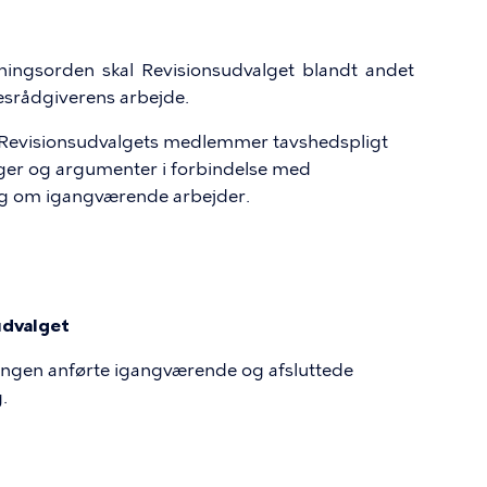
etningsorden skal Revisionsudvalget blandt andet
esrådgiverens arbejde.
r Revisionsudvalgets medlemmer tavshedspligt
nger og argumenter i forbindelse med
ng om igangværende arbejder.
sudvalget
illingen anførte igangværende og afsluttede
.