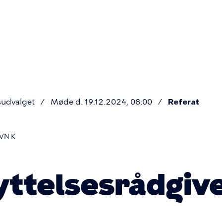
Primær
navigatio
sudvalget
Møde d. 19.12.2024, 08:00
Referat
VN K
ttelsesrådgiv