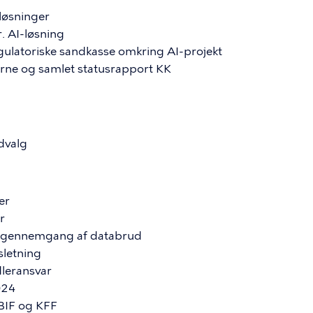
løsninger
. AI-løsning
egulatoriske sandkasse omkring AI-projekt
gerne og samlet statusrapport KK
udvalg
er
r
r gennemgang af databrud
letning
dleransvar
024
BIF og KFF