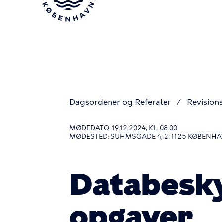
Gå
til
hovedindhold
Dagsordener og Referater
Revision
Du
MØDEDATO: 19.12.2024, KL. 08:00
MØDESTED: SUHMSGADE 4, 2. 1125 KØBENHA
er
Databesky
her
opgaver