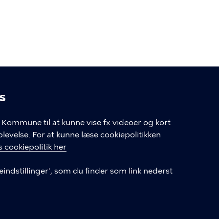
s
linger
Kommune til at kunne vise fx videoer og kort
velse. For at kunne læse cookiepolitikken
GENVEJE
 cookiepolitik her
eindstillinger', som du finder som link nederst
Hvis du vil klage
Databeskyttelse
Tilgængelighedserklæring