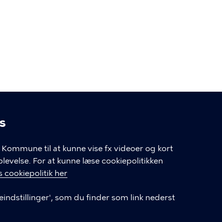
s
linger
Kommune til at kunne vise fx videoer og kort
velse. For at kunne læse cookiepolitikken
GENVEJE
 cookiepolitik her
eindstillinger', som du finder som link nederst
Hvis du vil klage
Databeskyttelse