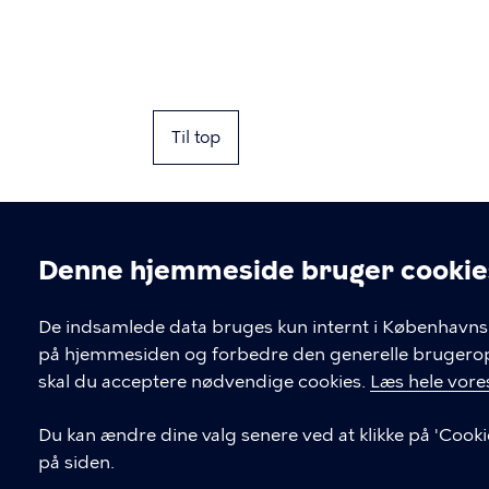
Til top
Denne hjemmeside bruger cookie
Cookieindstil
De indsamlede data bruges kun internt i Københavns 
på hjemmesiden og forbedre den generelle brugerople
Kontakt Københavns Kommune
skal du acceptere nødvendige cookies.
Læs hele vores
T
33 66 33 66
Du kan ændre dine valg senere ved at klikke på 'Cooki
l
på siden.
Find andre kontakter her
f