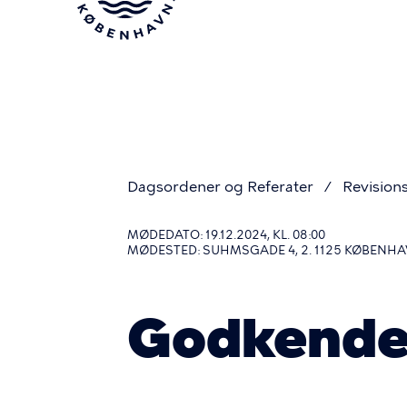
Gå
til
hovedindhold
Dagsordener og Referater
Revision
Du
MØDEDATO: 19.12.2024, KL. 08:00
MØDESTED: SUHMSGADE 4, 2. 1125 KØBENHA
er
Godkendel
her