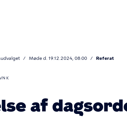
Primær
navigatio
sudvalget
Møde d. 19.12.2024, 08:00
Referat
VN K
se af dagsord