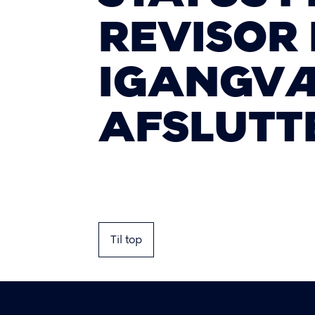
REVISOR
IGANGVÆ
AFSLUTT
Til top