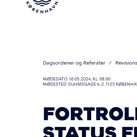
Gå
til
hovedindhold
Dagsordener og Referater
Revision
Du
MØDEDATO: 16.05.2024, KL. 08:00
MØDESTED: SUHMSGADE 4, 2. 1125 KØBENHA
er
FORTROLI
her
STATUS 