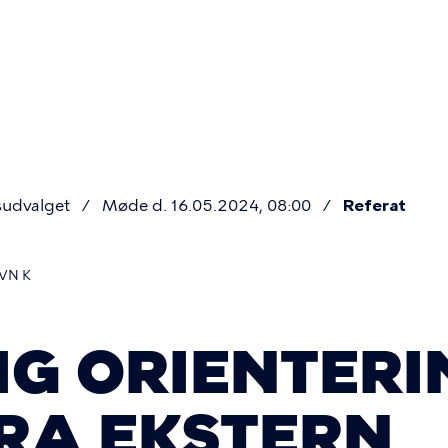
Primær
navigatio
sudvalget
Møde d. 16.05.2024, 08:00
Referat
VN K
G ORIENTERI
FRA EKSTERN