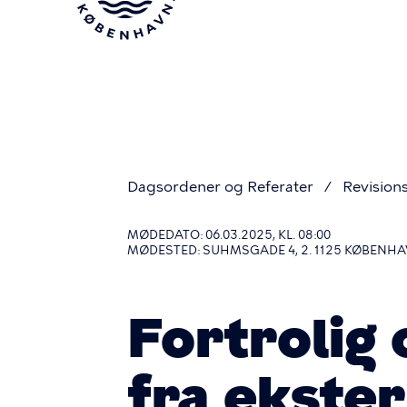
Gå
til
hovedindhold
Dagsordener og Referater
Revision
Du
MØDEDATO: 06.03.2025, KL. 08:00
MØDESTED: SUHMSGADE 4, 2. 1125 KØBENHA
er
Fortrolig 
her
fra ekste