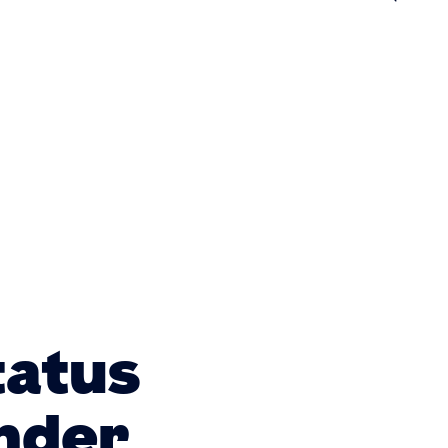
n
tatus
under