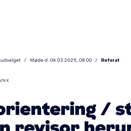
Primær
navigatio
sudvalget
Møde d. 06.03.2025, 08:00
Referat
VN K
orientering / s
rn revisor her