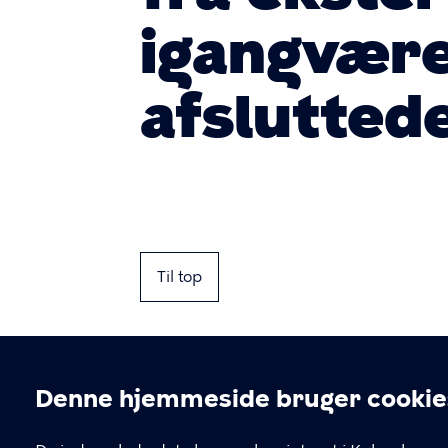
igangvære
afslutted
Til top
Denne hjemmeside bruger cookie