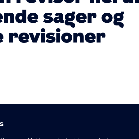
nde sager og
e revisioner
s