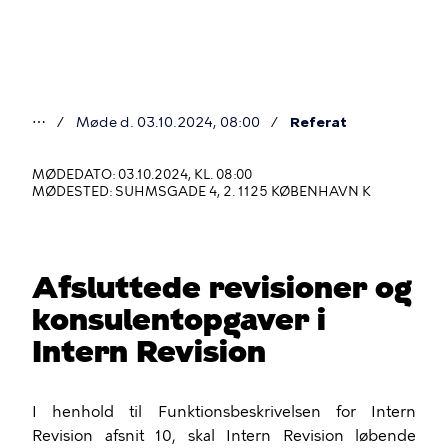
Gå
til
hovedindhold
⋯
Møde d. 03.10.2024, 08:00
Referat
Du
er
MØDEDATO: 03.10.2024, KL. 08:00
MØDESTED: SUHMSGADE 4, 2. 1125 KØBENHAVN K
her
Afsluttede revisioner og
konsulentopgaver i
Intern Revision
I henhold til Funktionsbeskrivelsen for Intern
Revision afsnit 10, skal Intern Revision løbende