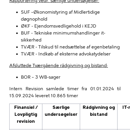
Rapportering vedr. særlige undersøgelser:
SUF –Økonomistyring af Midlertidige
døgnophold
ØKF - Ejendomsvedligehold i KEJD
BUF - Tekniske minimumshandlinger it-
sikkerhed
TVÆR - Tilskud til nedsættelse af egenbetaling
TVÆR - Indkøb af eksterne advokatydelser
Afsluttede Tværgående rådgivning og bistand:
BOR – 3 WB-sager
Intern Revision samlede timer fra 01.01.2024 til
15.09.2024 leveret 10.865 timer
Finansiel /
Særlige
Rådgivning og
IT-
Lovpligtig
undersøgelser
bistand
revision