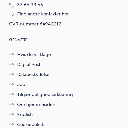
T
33 66 33 66
l
Find andre kontakter her
f
.
CVR-nummer
64942212
GENVEJE
Hvis du vil klage
Digital Post
Databeskyttelse
Job
Tilgængelighedserklæring
Om hjemmesiden
English
Cookiepolitik