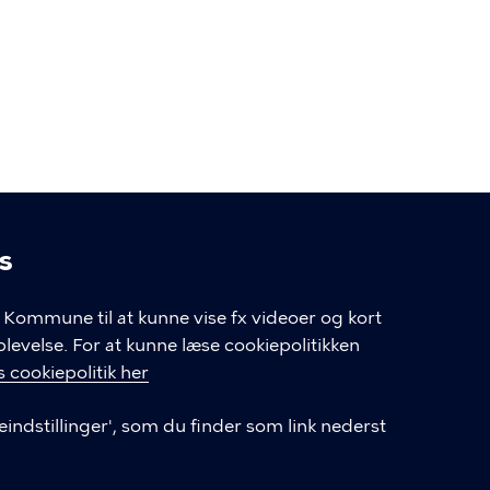
s
linger
Kommune til at kunne vise fx videoer og kort
velse. For at kunne læse cookiepolitikken
GENVEJE
 cookiepolitik her
eindstillinger', som du finder som link nederst
Hvis du vil klage
Databeskyttelse