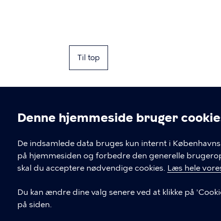
Til top
Denne hjemmeside bruger cookie
Cookieindstil
De indsamlede data bruges kun internt i Københavns 
på hjemmesiden og forbedre den generelle brugerople
Kontakt Københavns Kommune
skal du acceptere nødvendige cookies.
Læs hele vores
T
33 66 33 66
Du kan ændre dine valg senere ved at klikke på 'Cooki
l
på siden.
Find andre kontakter her
f
.