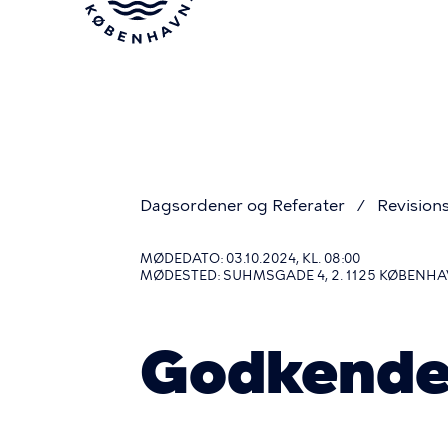
Gå
til
hovedindhold
Dagsordener og Referater
Revision
Du
MØDEDATO: 03.10.2024, KL. 08:00
MØDESTED: SUHMSGADE 4, 2. 1125 KØBENHA
er
Godkendel
her