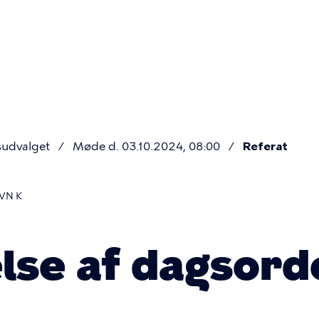
Primær
navigatio
sudvalget
Møde d. 03.10.2024, 08:00
Referat
VN K
se af dagsord