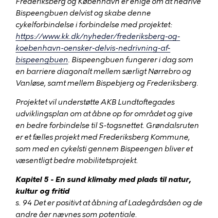
Frederiksberg og København er enige om at nedrive
Bispeengbuen delvist og skabe denne
cykelforbindelse i forbindelse med projektet:
https://www.kk.dk/nyheder/frederiksberg-og-
koebenhavn-oensker-delvis-nedrivning-af-
bispeengbuen
. Bispeengbuen fungerer i dag som
en barriere diagonalt mellem særligt Nørrebro og
Vanløse, samt mellem Bispebjerg og Frederiksberg.
Projektet vil understøtte AKB Lundtoftegades
udviklingsplan om at åbne op for området og give
en bedre forbindelse til S-togsnettet. Grøndalsruten
er et fælles projekt med Frederiksberg Kommune,
som med en cykelsti gennem Bispeengen bliver et
væsentligt bedre mobilitetsprojekt.
Kapitel 5 - En sund klimaby med plads til natur,
kultur og fritid
s. 94 Det er positivt at åbning af Ladegårdsåen og de
andre åer nævnes som potentiale.