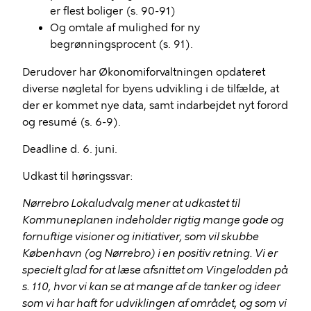
er flest boliger (s. 90-91)
Og omtale af mulighed for ny
begrønningsprocent (s. 91).
Derudover har Økonomiforvaltningen opdateret
diverse nøgletal for byens udvikling i de tilfælde, at
der er kommet nye data, samt indarbejdet nyt forord
og resumé (s. 6-9).
Deadline d. 6. juni.
Udkast til høringssvar:
Nørrebro Lokaludvalg mener at udkastet til
Kommuneplanen indeholder rigtig mange gode og
fornuftige visioner og initiativer, som vil skubbe
København (og Nørrebro) i en positiv retning. Vi er
specielt glad for at læse afsnittet om Vingelodden på
s. 110, hvor vi kan se at mange af de tanker og ideer
som vi har haft for udviklingen af området, og som vi