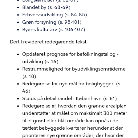
Boligstørrelser (s. 62-67)
Blandet by (s. 68-69)
Erhvervsudvikling (s. 84-85)
Grøn forsyning (s. 98-101)
Byens kulturarv (s. 106-107).
Dertil revideret redegørende tekst:
Opdateret prognose for befolkningstal og -
udvikling (s. 16)
Restrummelighed for byudviklingsområderne
(s. 18)
Redegørelse for nye mål for boligbyggeri (s.
46)
Status på detailhandel i København (s. 81)
Redegørelse af, hvordan den grønne arealplan
understøtter at målet om maksimalt 300 meter
til et grønt eller blåt område kan opnås i de
tættest bebyggede kvarterer herunder at der
prioriteres nye grønne områder, der hvor der