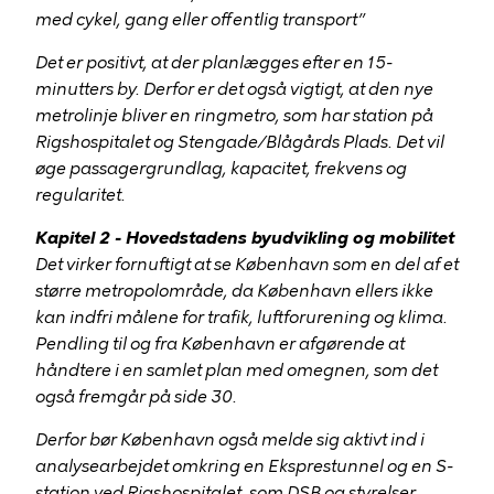
med cykel, gang eller offentlig transport”
Det er positivt, at der planlægges efter en 15-
minutters by. Derfor er det også vigtigt, at den nye
metrolinje bliver en ringmetro, som har station på
Rigshospitalet og Stengade/Blågårds Plads. Det vil
øge passagergrundlag, kapacitet, frekvens og
regularitet.
Kapitel 2 - Hovedstadens byudvikling og mobilitet
Det virker fornuftigt at se København som en del af et
større metropolområde, da København ellers ikke
kan indfri målene for trafik, luftforurening og klima.
Pendling til og fra København er afgørende at
håndtere i en samlet plan med omegnen, som det
også fremgår på side 30.
Derfor bør København også melde sig aktivt ind i
analysearbejdet omkring en Eksprestunnel og en S-
station ved Rigshospitalet, som DSB og styrelser