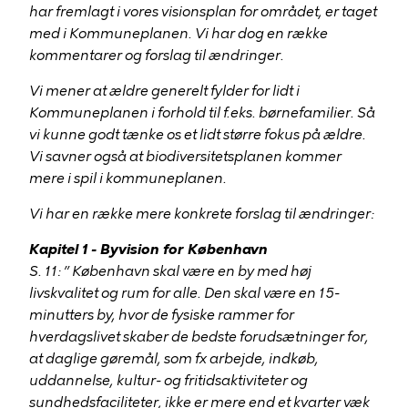
har fremlagt i vores visionsplan for området, er taget
med i Kommuneplanen. Vi har dog en række
kommentarer og forslag til ændringer.
Vi mener at ældre generelt fylder for lidt i
Kommuneplanen i forhold til f.eks. børnefamilier. Så
vi kunne godt tænke os et lidt større fokus på ældre.
Vi savner også at biodiversitetsplanen kommer
mere i spil i kommuneplanen.
Vi har en række mere konkrete forslag til ændringer:
Kapitel 1 - Byvision for København
S. 11: ” København skal være en by med høj
livskvalitet og rum for alle. Den skal være en 15-
minutters by, hvor de fysiske rammer for
hverdagslivet skaber de bedste forudsætninger for,
at daglige gøremål, som fx arbejde, indkøb,
uddannelse, kultur- og fritidsaktiviteter og
sundhedsfaciliteter, ikke er mere end et kvarter væk