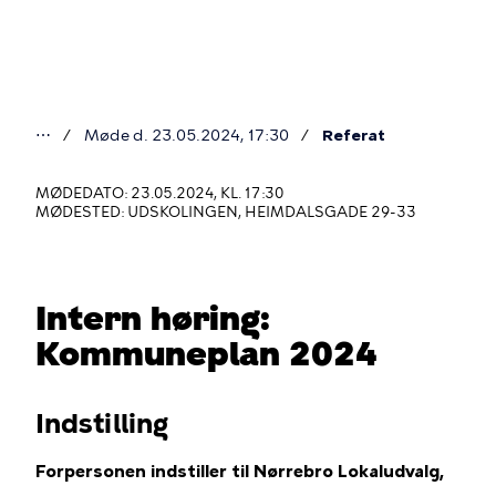
Gå
til
hovedindhold
⋯
Møde d. 23.05.2024, 17:30
Referat
Du
er
MØDEDATO: 23.05.2024, KL. 17:30
MØDESTED: UDSKOLINGEN, HEIMDALSGADE 29-33
her
Intern høring:
Kommuneplan 2024
Indstilling
Forpersonen indstiller til Nørrebro Lokaludvalg,