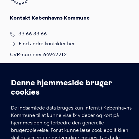
Kontakt Københavns Kommune
T
33 66 33 66
l
Find andre kontakter her
f
.
CVR-nummer
64942212
GENVEJE
Denne hjemmeside bruger
Cookieindstillinger
Hvis du vil klage
cookies
Digital Post
De indsamlede data bruges kun internt i Københavns
Databeskyttelse
Kommune til at kunne vise fx videoer og kort på
Job
hjemmesiden og forbedre den generelle
brugeroplevelse. For at kunne læse cookiepolitikken
Tilgængelighedserklæring
skal du acceptere nødvendige cookies.
Læs hele