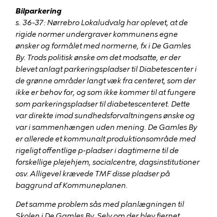
Bilparkering
s. 36-37: Nørrebro Lokaludvalg har oplevet, at de
rigide normer undergraver kommunens egne
ønsker og formålet med normerne, fx i De Gamles
By. Trods politisk ønske om det modsatte, er der
blevet anlagt parkeringspladser til Diabetescenter i
de grønne områder langt væk fra centeret, som der
ikke er behov for, og som ikke kommer til at fungere
som parkeringspladser til diabetescenteret. Dette
var direkte imod sundhedsforvaltningens ønske og
var i sammenhængen uden mening. De Gamles By
er allerede et kommunalt produktionsområde med
rigeligt offentlige p-pladser i dagtimerne til de
forskellige plejehjem, socialcentre, dagsinstitutioner
osv. Alligevel krævede TMF disse pladser på
baggrund af Kommuneplanen.
Det samme problem sås med planlægningen til
Skolen i De Gamles By. Selv om der blev fjernet