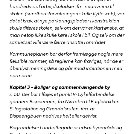
hundredvis af arbejdspladser ifm. nedrivning til
skolen (sundhedsforvaltningen skulle flytte væk), var
det et krav, at nye parkeringspladser i konstruktion
skulle tilføres skolen, selv om det var et klart ønske, at
man netop ikke skulle køre i skole i bil. Og selv om der
samlet set ville være færre ansatte i området.
Kommuneplanen bør derfor fremlægge nogle mere
fleksible rammer, så reglerne kan fraviges, når de er
åbenlyst meningsløse og går imod intentionen med
normerne.
Kapitel 3 - Boliger og sammenhængende by
s. 50. Der bør tilføjes et punkt 9:
Cykelforbindelse
gennem Bispeengen, fra Nørrebro til Fuglebakken
S-togsstation og Grøndalsruten, ifm. at
Bispeengbuen nedrives helt eller delvist.
Begrundelse: Lundtoftegade er udsat byområde og