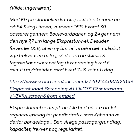
(Kilde: Ingeniøren)
Med Eksprestunnellen kan kapaciteten komme op
på 54 S-tog i timen, vurderer DSB, hvoraf 30
passerer gennem Boulevardbanen og 24 gennem
den nye 7,7 km lange Eksprestunnel. Desuden
forventer DSB, at en ny tunnel vil gøre det muligt at
øge frekvensen af tog, så der fra de største S-
togsstationer kører et tog i hver retning hvert 5.
minut i myldretiden mod hvert 7.- 8. minut i dag.
https://www.scribd.com/document/720914408/A25146
Ekspresstunnel-Screening-Af-L%C3%B8sningsrum-
v1-3#fullscreen&from_embed
Eksprestunnel er det pt. bedste bud på en samlet
regional løsning for pendlertrafik, som København
derfor bør deltage i. Den vil øge passagergrundlag,
kapacitet, frekvens og regularitet.