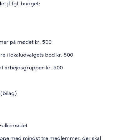
t jf fgl. budget:
mmer på mødet kr. 500
ere i lokaludvalgets bod kr. 500
t af arbejdsgruppen kr. 500
 (bilag)
V-Folkemødet
uppe med mindst tre medlemmer, der skal