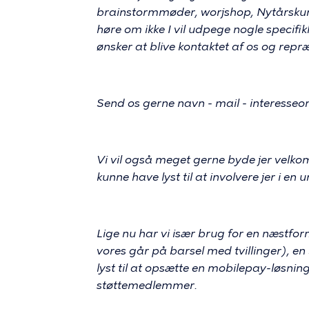
brainstormmøder, worjshop, Nytårskur m.
høre om ikke I vil udpege nogle specifi
ønsker at blive kontaktet af os og repr
Send os gerne navn - mail - interesseområ
Vi vil også meget gerne byde jer velkom
kunne have lyst til at involvere jer i e
Lige nu har vi især brug for en næstf
vores går på barsel med tvillinger), en
lyst til at opsætte en mobilepay-løsning
støttemedlemmer.