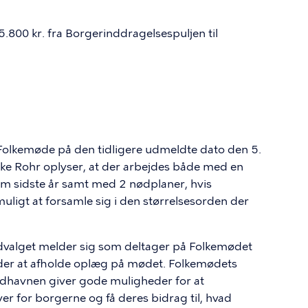
 5.800 kr. fra Borgerinddragelsespuljen til
-Folkemøde på den tidligere udmeldte dato den 5.
e Rohr oplyser, at der arbejdes både med en
m sidste år samt med 2 nødplaner, hvis
uligt at forsamle sig i den størrelsesorden der
ludvalget melder sig som deltager på Folkemødet
der at afholde oplæg på mødet. Folkemødets
havnen giver gode muligheder for at
er for borgerne og få deres bidrag til, hvad