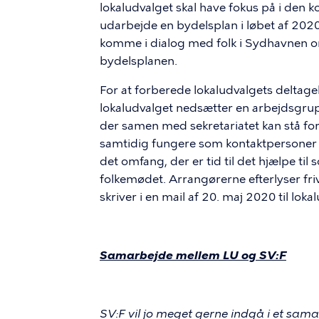
lokaludvalget skal have fokus på i den 
udarbejde en bydelsplan i løbet af 2020
komme i dialog med folk i Sydhavnen om
bydelsplanen.
For at forberede lokaludvalgets deltagel
lokaludvalget nedsætter en arbejdsgru
der samen med sekretariatet kan stå fo
samtidig fungere som kontaktpersoner i
det omfang, der er tid til det hjælpe til
folkemødet. Arrangørerne efterlyser frivi
skriver i en mail af 20. maj 2020 til loka
Samarbejde mellem LU og SV:F
SV:F vil jo meget gerne indgå i et sama