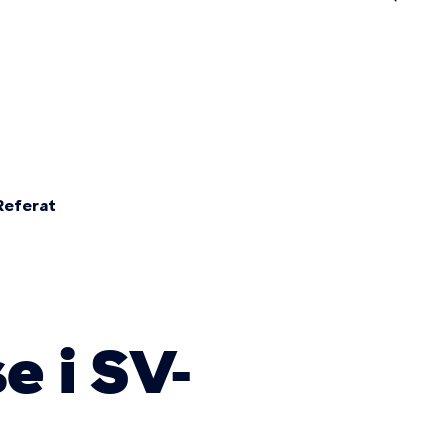
n
Referat
e i SV-