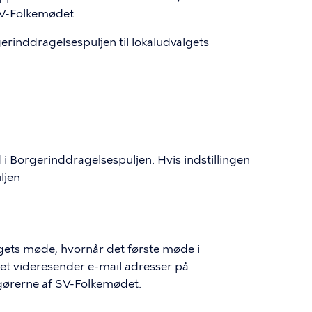
 SV-Folkemødet
erinddragelsespuljen til lokaludvalgets
ed i Borgerinddragelsespuljen. Hvis indstillingen
uljen
lgets møde, hvornår det første møde i
et videresender e-mail adresser på
ørerne af SV-Folkemødet.