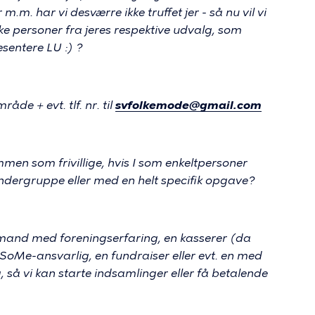
m. har vi desværre ikke truffet jer - så nu vil vi
kke personer fra jeres respektive udvalg, som
æsentere LU :) ?
de + evt. tlf. nr. til
svfolkemode@gmail.com
men som frivillige, hvis I som enkeltpersoner
n undergruppe eller med en helt specifik opgave?
ormand med foreningserfaring, en kasserer (da
 SoMe-ansvarlig, en fundraiser eller evt. en med
, så vi kan starte indsamlinger eller få betalende