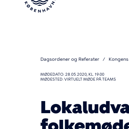
Gå
til
hovedindhold
Dagsordener og Referater
Kongens 
Du
MØDEDATO: 28.05.2020, KL. 19:00
MØDESTED: VIRTUELT MØDE PÅ TEAMS
er
Lokaludval
her
folkemød