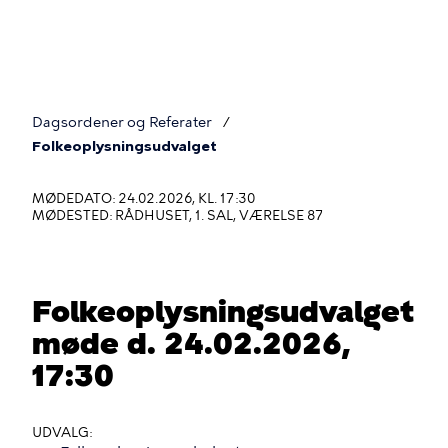
Gå
til
hovedindhold
Dagsordener og Referater
Du
Folkeoplysningsudvalget
er
MØDEDATO: 24.02.2026, KL. 17:30
her
MØDESTED: RÅDHUSET, 1. SAL, VÆRELSE 87
Folkeoplysningsudvalget
møde d. 24.02.2026,
17:30
UDVALG