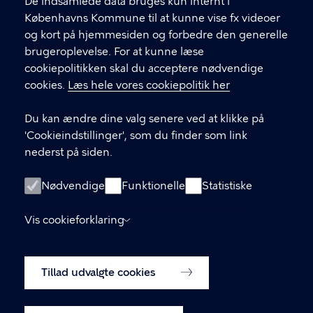
f
De indsamlede data bruges kun internt i
.
Københavns Kommune til at kunne vise fx videoer
CVR-nummer
64942212
og kort på hjemmesiden og forbedre den generelle
brugeroplevelse. For at kunne læse
GENVEJE
cookiepolitikken skal du acceptere nødvendige
cookies.
Læs hele vores cookiepolitik her
Hvis du vil klage
Du kan ændre dine valg senere ved at klikke på
Digital Post
'Cookieindstillinger', som du finder som link
Databeskyttelse
nederst på siden.
Job
Nødvendige
Funktionelle
Statistiske
Tilgængelighedserklæring
Vis cookieforklaring
Om hjemmesiden
English
Cookiepolitik
Tillad udvalgte cookies
Cookieindstillinger