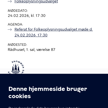
Folkeoplysningsudvalget
MØDEDATO
24.02.2026, kl. 17:30
AGENDA
Referat for Folkeoplysningsudvalget møde d.
24.02.2026, 17:30
MØDESTED
Rådhuset, 1. sal, værelse 87
Kontakt Københavns Kommune
Denne hjemmeside bruger
Cookieindstillinger
cookies
T
33 66 33 66
l
Find andre kontakter her