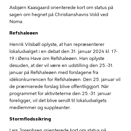
Asbjørn Kaasgaard orienterede kort om status på
sagen om hegnet på Christianshavns Vold ved
Noma.
Refshaleøen
Henrik Vilsbøll oplyste, at han repræsenterer
lokaludvalget i en debat den 31. januar 2024 kl. 17-
19 i Øens Have om Refshaleøen. Han oplyste
desuden, at der vil være en udstilling den 25.-31.
januar på Refshaleøen med forslagene fra
idékonkurrencen for Refshaleøen. Den 25. januar vil
de præmierede forslag blive offentliggjort. Når
programmet for aktiviteterne den 25.-31. januar
foreligger, vil det blive sendt til lokaludvalgets
medlemmer og suppleanter.
Stormflodssikring
Lars Josephsen orienterede kort om status på