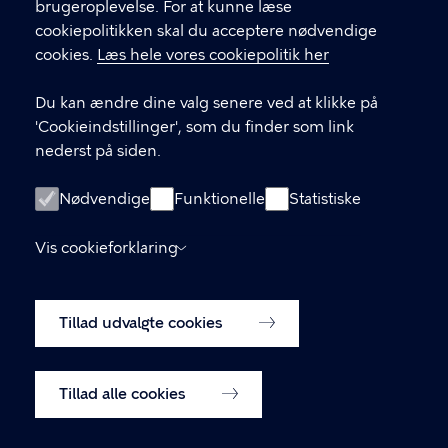
brugeroplevelse. For at kunne læse
GENVEJE
cookiepolitikken skal du acceptere nødvendige
cookies.
Læs hele vores cookiepolitik her
Hvis du vil klage
Du kan ændre dine valg senere ved at klikke på
Digital Post
'Cookieindstillinger', som du finder som link
Databeskyttelse
nederst på siden.
Job
Nødvendige
Funktionelle
Statistiske
Tilgængelighedserklæring
Vis cookieforklaring
Om hjemmesiden
English
Cookiepolitik
Tillad udvalgte cookies
Cookieindstillinger
Tillad alle cookies