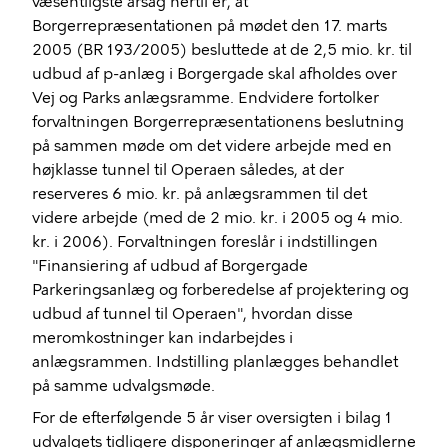
væsentligste årsag hertil er, at
Borgerrepræsentationen på mødet den 17. marts
2005 (BR 193/2005) besluttede at de 2,5 mio. kr. til
udbud af p-anlæg i Borgergade skal afholdes over
Vej og Parks anlægsramme. Endvidere fortolker
forvaltningen Borgerrepræsentationens beslutning
på sammen møde om det videre arbejde med en
højklasse tunnel til Operaen således, at der
reserveres 6 mio. kr. på anlægsrammen til det
videre arbejde (med de 2 mio. kr. i 2005 og 4 mio.
kr. i 2006). Forvaltningen foreslår i indstillingen
"Finansiering af udbud af Borgergade
Parkeringsanlæg og forberedelse af projektering og
udbud af tunnel til Operaen", hvordan disse
meromkostninger kan indarbejdes i
anlægsrammen. Indstilling planlægges behandlet
på samme udvalgsmøde.
For de efterfølgende 5 år viser oversigten i bilag 1
udvalgets tidligere disponeringer af anlægsmidlerne