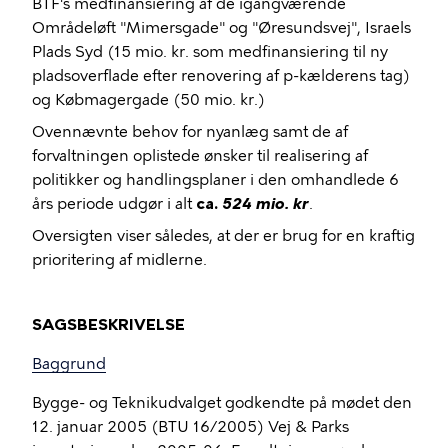
BTF's medfinansiering af de igangværende
Områdeløft "Mimersgade" og "Øresundsvej", Israels
Plads Syd (15 mio. kr. som medfinansiering til ny
pladsoverflade efter renovering af p-kælderens tag)
og Købmagergade (50 mio. kr.)
Ovennævnte behov for nyanlæg samt de af
forvaltningen oplistede ønsker til realisering af
politikker og handlingsplaner i den omhandlede 6
års periode udgør i alt
ca.
524 mio. kr
.
Oversigten viser således, at der er brug for en kraftig
prioritering af midlerne.
SAGSBESKRIVELSE
Baggrund
Bygge- og Teknikudvalget
godkendte på mødet den
12. januar 2005 (BTU 16/2005) Vej & Parks