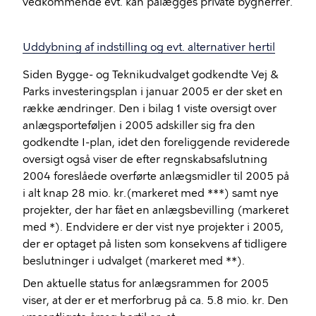
vedkommende evt. kan pålægges private bygherrer.
Uddybning af indstilling og evt. alternativer hertil
Siden
Bygge- og Teknikudvalget
godkendte Vej &
Parks investeringsplan i januar 2005 er der sket en
række ændringer. Den i bilag 1 viste oversigt over
anlægsporteføljen i 2005 adskiller sig fra den
godkendte I-plan, idet den foreliggende reviderede
oversigt også viser de efter regnskabsafslutning
2004 foreslåede overførte anlægsmidler til 2005 på
i alt knap 28 mio. kr.(markeret med ***) samt nye
projekter, der har fået en anlægsbevilling (markeret
med *). Endvidere er der vist nye projekter i 2005,
der er optaget på listen som konsekvens af tidligere
beslutninger i udvalget (markeret med **).
Den aktuelle status for anlægsrammen for 2005
viser, at der er et merforbrug på ca. 5.8 mio. kr. Den