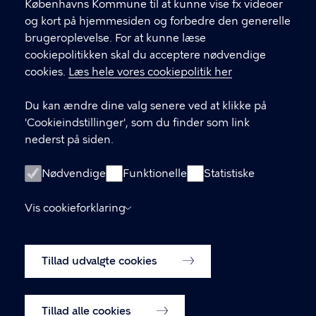
Københavns Kommune til at kunne vise fx videoer
CVR-nummer
64942212
og kort på hjemmesiden og forbedre den generelle
brugeroplevelse. For at kunne læse
GENVEJE
cookiepolitikken skal du acceptere nødvendige
cookies.
Læs hele vores cookiepolitik her
Hvis du vil klage
Du kan ændre dine valg senere ved at klikke på
Digital Post
'Cookieindstillinger', som du finder som link
Databeskyttelse
nederst på siden.
Job
Nødvendige
Funktionelle
Statistiske
Tilgængelighedserklæring
Vis cookieforklaring
Om hjemmesiden
English
Cookiepolitik
Tillad udvalgte cookies
Cookieindstillinger
Tillad alle cookies