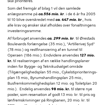
skal prioriteres.
Som det fremgår af bilag 1 vil den samlede
anlægsramme på
ca.556 mio. kr
. i de 6 år fra 2005
til 10 blive overskredet med
ca. 447 mio. kr
., hvis
alle krav og ønsker skal afholdes over forvaltningens
investeringsramme.
Af forbruget anvendes
ca. 299 mio. kr
. til Ørestads
Boulevards forlængelse (35 mio.), "Artillerivej Syd"
(78 mio.) og restfinansiering af en tunnel til
Operaen (186 mio.). Endvidere anvendes
127 mio.
kr.
til realiseringen af en række handlingsplaner
inden for
Bygge- og Teknikudvalget
område
(Tilgængelighedsplan 55 mio., Cykelstiprioriterings-
plan 15 mio., Byrumshandlingsplan 25 mio.,
Busfremkommelighedsplan 12 mio. og Toiletplan 20
mio.).
Endelig anvendes
98 mio. kr.
til større nye
poster, som reservation af godt 13 mio. kr. til pris og
lønfremskrivninger på Ringbanen, 20 mio. kr. til