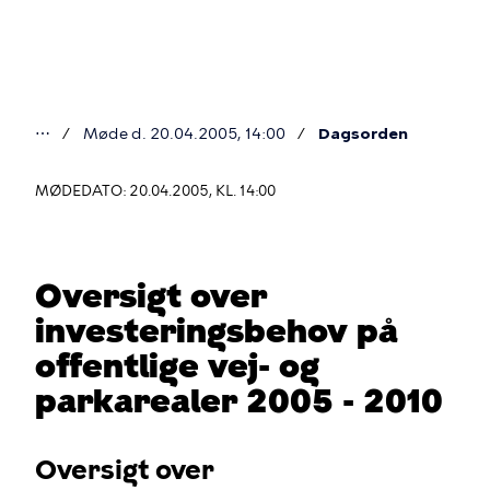
Gå
til
hovedindhold
⋯
Møde d. 20.04.2005, 14:00
Dagsorden
Du
er
MØDEDATO: 20.04.2005, KL. 14:00
her
Oversigt over
investeringsbehov på
offentlige vej- og
parkarealer 2005 - 2010
Oversigt over