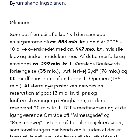
Byrumshandlingsplanen.
Økonomi
Som det fremgår af bilag 1 vil den samlede
anlægsramme på
ca. 556 mio. kr
. i de 6 år 2005 –
10 blive overskredet med
ca. 447 mio. kr
., hvis alle
krav og ønsker imødekommes. Af dette merforbrug
anvendes
ca. 299 mio. kr
. til Ørestads Boulevards
forlængelse (35 mio.), "Artillerivej Syd" (78 mio.) og
KK-medfinansiering af en tunnel til Operaen (186
mio.). Af større nye poster kan nævnes en
reservation af godt 13 mio. kr. til pris og
lønfremskrivninger på Ringbanen, og der er
reserveret 20 mio. kr. til BTF's medfinansiering af de
igangværende Områdeløft "Mimersgade" og
"Øresundsvej". Listen omfatter alle projekter/sager,
som forvaltningen har kendskab til, uden at der er