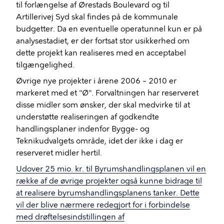
til forlængelse af Ørestads Boulevard og til
Artillerivej Syd skal findes på de kommunale
budgetter. Da en eventuelle operatunnel kun er på
analysestadiet, er der fortsat stor usikkerhed om
dette projekt kan realiseres med en acceptabel
tilgængelighed.
Øvrige nye projekter i årene 2006 – 2010 er
markeret med et "Ø". Forvaltningen har reserveret
disse midler som ønsker, der skal medvirke til at
understøtte realiseringen af godkendte
handlingsplaner indenfor
Bygge- og
Teknikudvalget
s område, idet der ikke i dag er
reserveret midler hertil.
Udover 25 mio. kr. til Byrumshandlingsplanen vil en
række af de øvrige projekter også kunne bidrage til
at realisere byrumshandlingsplanens tanker. Dette
vil der blive nærmere redegjort for i forbindelse
med drøftelsesindstillingen af