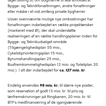
taget stilling til, om udgifterne til skal afholdes af
Bygge- og Teknikforvaltningen, andre forvaltninger
eller måske i et vist omfang private bygherrer.
Uover ovennævnte mulige nye omkostninger har
forvaltningen indarbejdet en række projektønsker
(markeret med Ø), der skal understøtte
realiseringen af en række handlingsplaner inden for
Bygge- og Teknikudvalget
område
(Tilgængelighedsplan 55 mio.,
Cykelstiprioriteringsplan 15 mio.,
Byrumshandlingsplan 25 mio.,
Busfremkommelighedsplan 12 mio. og Toiletplan 20
mio.). I alt der indarbejdet for
ca.
127 mio. kr
.
Endelig anvendes
98 mio. kr.
til større nye poster,
som reservation af godt 13 mio. kr. til pris og
lønfremskrivninger på Ringbanen, 20 mio. kr. til
BTF's medfinansiering af de igangværende