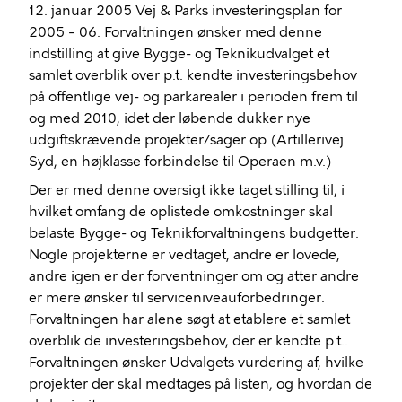
12. januar 2005 Vej & Parks investeringsplan for
2005 – 06. Forvaltningen ønsker med denne
indstilling at give
Bygge- og Teknikudvalget
et
samlet overblik over p.t. kendte investeringsbehov
på offentlige vej- og parkarealer i perioden frem til
og med 2010, idet der løbende dukker nye
udgiftskrævende projekter/sager op (Artillerivej
Syd, en højklasse forbindelse til Operaen m.v.)
Der er med denne oversigt ikke taget stilling til, i
hvilket omfang de oplistede omkostninger skal
belaste Bygge- og Teknikforvaltningens budgetter.
Nogle projekterne er vedtaget, andre er lovede,
andre igen er der forventninger om og atter andre
er mere ønsker til serviceniveauforbedringer.
Forvaltningen har alene søgt at etablere et samlet
overblik de investeringsbehov, der er kendte p.t..
Forvaltningen ønsker Udvalgets vurdering af, hvilke
projekter der skal medtages på listen, og hvordan de