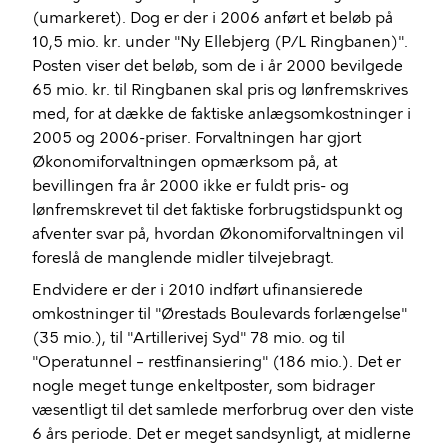
(umarkeret). Dog er der i 2006 anført et beløb på
10,5 mio. kr. under "Ny Ellebjerg (P/L Ringbanen)".
Posten viser det beløb, som de i år 2000 bevilgede
65 mio. kr. til Ringbanen skal pris og lønfremskrives
med, for at dække de faktiske anlægsomkostninger i
2005 og 2006-priser. Forvaltningen har gjort
Økonomiforvaltningen opmærksom på, at
bevillingen fra år 2000 ikke er fuldt pris- og
lønfremskrevet til det faktiske forbrugstidspunkt og
afventer svar på, hvordan Økonomiforvaltningen vil
foreslå de manglende midler tilvejebragt.
Endvidere er der i 2010 indført ufinansierede
omkostninger til "Ørestads Boulevards forlængelse"
(35 mio.), til "Artillerivej Syd" 78 mio. og til
"Operatunnel – restfinansiering" (186 mio.). Det er
nogle meget tunge enkeltposter, som bidrager
væsentligt til det samlede merforbrug over den viste
6 års periode. Det er meget sandsynligt, at midlerne