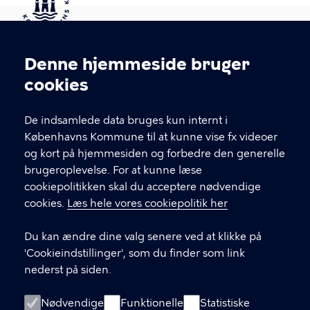
Kontakt Københavns Kommune
Denne hjemmeside bruger
Cookieindstillinger
cookies
T
33 66 33 66
l
Find andre kontakter her
f
De indsamlede data bruges kun internt i
.
Københavns Kommune til at kunne vise fx videoer
CVR-nummer
64942212
og kort på hjemmesiden og forbedre den generelle
brugeroplevelse. For at kunne læse
GENVEJE
cookiepolitikken skal du acceptere nødvendige
cookies.
Læs hele vores cookiepolitik her
Hvis du vil klage
Du kan ændre dine valg senere ved at klikke på
Digital Post
'Cookieindstillinger', som du finder som link
Databeskyttelse
nederst på siden.
Job
Nødvendige
Funktionelle
Statistiske