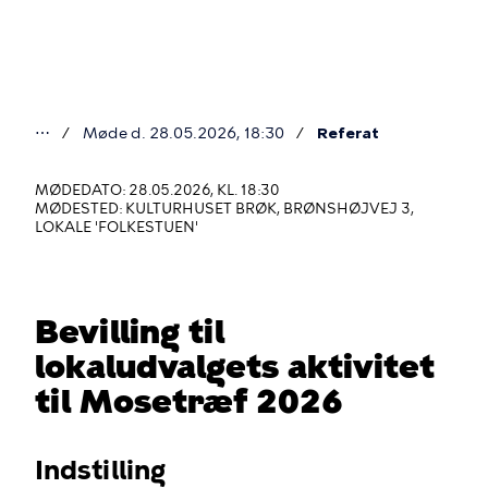
Gå
til
hovedindhold
⋯
Møde d. 28.05.2026, 18:30
Referat
Du
er
MØDEDATO: 28.05.2026, KL. 18:30
MØDESTED: KULTURHUSET BRØK, BRØNSHØJVEJ 3,
her
LOKALE 'FOLKESTUEN'
Bevilling til
lokaludvalgets aktivitet
til Mosetræf 2026
Indstilling