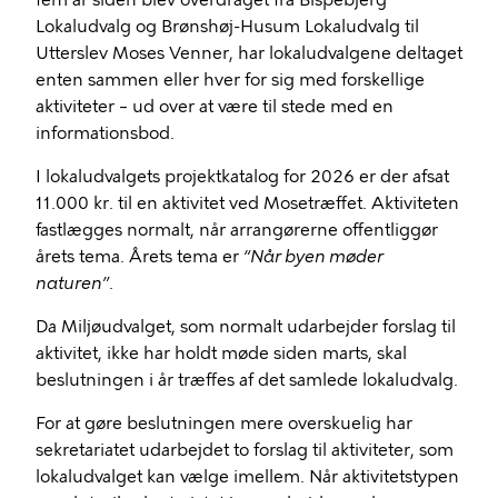
fem år siden blev overdraget fra Bispebjerg
Lokaludvalg og Brønshøj-Husum Lokaludvalg til
Utterslev Moses Venner, har lokaludvalgene deltaget
enten sammen eller hver for sig med forskellige
aktiviteter – ud over at være til stede med en
informationsbod.
I lokaludvalgets projektkatalog for 2026 er der afsat
11.000 kr. til en aktivitet ved Mosetræffet. Aktiviteten
fastlægges normalt, når arrangørerne offentliggør
årets tema. Årets tema er
“Når byen møder
naturen”
.
Da Miljøudvalget, som normalt udarbejder forslag til
aktivitet, ikke har holdt møde siden marts, skal
beslutningen i år træffes af det samlede lokaludvalg.
For at gøre beslutningen mere overskuelig har
sekretariatet udarbejdet to forslag til aktiviteter, som
lokaludvalget kan vælge imellem. Når aktivitetstypen