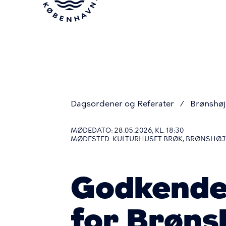
Gå
til
hovedindhold
Dagsordener og Referater
Brønshø
Du
MØDEDATO: 28.05.2026, KL. 18:30
MØDESTED: KULTURHUSET BRØK, BRØNSHØJVE
er
Godkendels
her
for Brøn