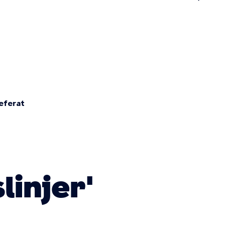
n
eferat
linjer'