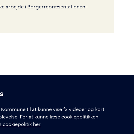
ke arbejde i Borgerrepræsentationen i
s
linger
Kommune til at kunne vise fx videoer og kort
velse. For at kunne læse cookiepolitikken
GENVEJE
 cookiepolitik her