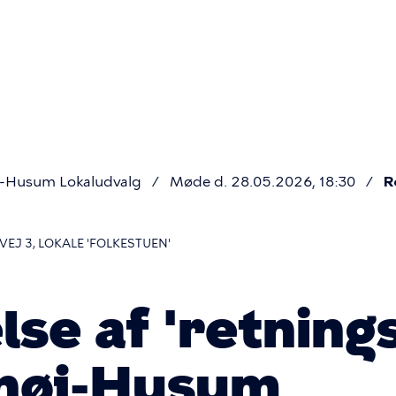
Primær
navigatio
j-Husum Lokaludvalg
Møde d. 28.05.2026, 18:30
R
J 3, LOKALE 'FOLKESTUEN'
e af 'retnings
shøj-Husum