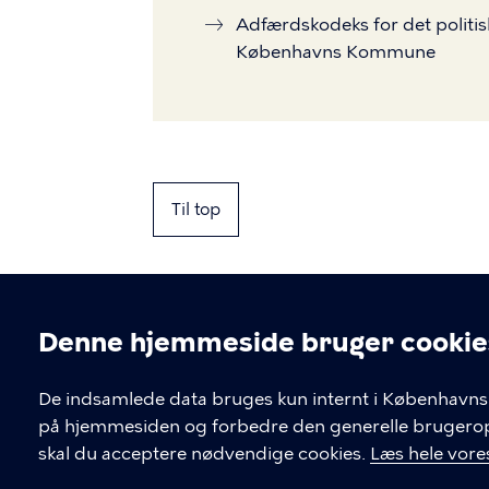
Adfærdskodeks for det politis
Københavns Kommune
Til top
Denne hjemmeside bruger cookie
Cookieindstil
De indsamlede data bruges kun internt i Københavns 
på hjemmesiden og forbedre den generelle brugerople
Kontakt Københavns Kommune
skal du acceptere nødvendige cookies.
Læs hele vores