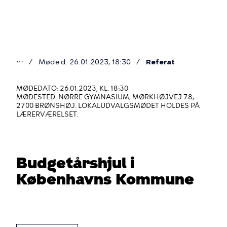
Gå
til
hovedindhold
⋯
Møde d. 26.01.2023, 18:30
Referat
Du
er
MØDEDATO: 26.01.2023, KL. 18:30
MØDESTED: NØRRE GYMNASIUM, MØRKHØJVEJ 78,
her
2700 BRØNSHØJ. LOKALUDVALGSMØDET HOLDES PÅ
LÆRERVÆRELSET.
Budgetårshjul i
Københavns Kommune