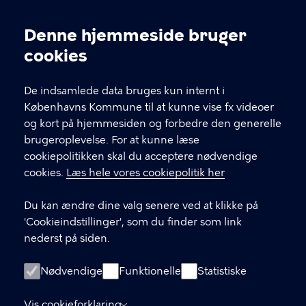
Kontakt Københavns Kommune
Denne hjemmeside bruger
Cookieindstillinger
cookies
T
33 66 33 66
l
Find andre kontakter her
f
De indsamlede data bruges kun internt i
.
Københavns Kommune til at kunne vise fx videoer
CVR-nummer
64942212
og kort på hjemmesiden og forbedre den generelle
brugeroplevelse. For at kunne læse
GENVEJE
cookiepolitikken skal du acceptere nødvendige
cookies.
Læs hele vores cookiepolitik her
Hvis du vil klage
Du kan ændre dine valg senere ved at klikke på
Digital Post
'Cookieindstillinger', som du finder som link
Databeskyttelse
nederst på siden.
Job
Nødvendige
Funktionelle
Statistiske
Tilgængelighedserklæring
Vis cookieforklaring
Om hjemmesiden