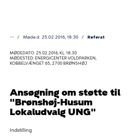
Gå
til
hovedindhold
⋯
Møde d. 25.02.2016, 18:30
Referat
Du
er
MØDEDATO: 25.02.2016, KL. 18:30
MØDESTED: ENERGICENTER VOLDPARKEN,
her
KOBBELVÆNGET 65, 2700 BRØNSHØJ
Ansøgning om støtte til
"Brønshøj-Husum
Lokaludvalg UNG"
Indstilling