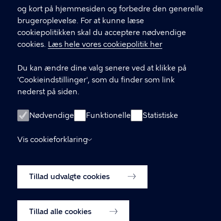
CVR-nummer
64942212
og kort på hjemmesiden og forbedre den generelle
brugeroplevelse. For at kunne læse
GENVEJE
cookiepolitikken skal du acceptere nødvendige
cookies.
Læs hele vores cookiepolitik her
Hvis du vil klage
Du kan ændre dine valg senere ved at klikke på
Digital Post
'Cookieindstillinger', som du finder som link
Databeskyttelse
nederst på siden.
Job
Nødvendige
Funktionelle
Statistiske
Tilgængelighedserklæring
Vis cookieforklaring
Om hjemmesiden
English
Cookiepolitik
Tillad udvalgte cookies
Cookieindstillinger
Tillad alle cookies