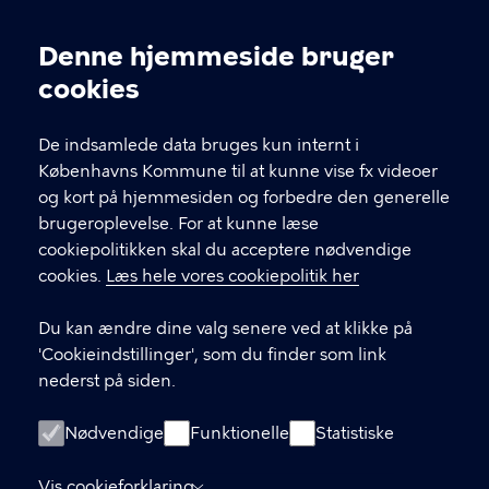
Kontakt Københavns Kommune
Denne hjemmeside bruger
Cookieindstillinger
cookies
T
33 66 33 66
l
Find andre kontakter her
f
De indsamlede data bruges kun internt i
.
Københavns Kommune til at kunne vise fx videoer
CVR-nummer
64942212
og kort på hjemmesiden og forbedre den generelle
brugeroplevelse. For at kunne læse
GENVEJE
cookiepolitikken skal du acceptere nødvendige
cookies.
Læs hele vores cookiepolitik her
Hvis du vil klage
Du kan ændre dine valg senere ved at klikke på
Digital Post
'Cookieindstillinger', som du finder som link
Databeskyttelse
nederst på siden.
Job
Nødvendige
Funktionelle
Statistiske
Tilgængelighedserklæring
Vis cookieforklaring
Om hjemmesiden