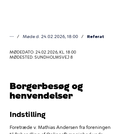
Gå
til
hovedindhold
⋯
Møde d. 24.02.2026, 18:00
Referat
Du
er
MØDEDATO: 24.02.2026, KL. 18:00
MØDESTED: SUNDHOLMSVEJ 8
her
Borgerbesøg og
henvendelser
Indstilling
Foretræde v. Mathias Andersen fra foreningen