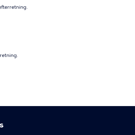
efterretning.
retning.
s