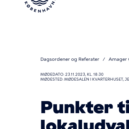
Gå
til
hovedindhold
Dagsordener og Referater
Amager Ø
Du
MØDEDATO: 23.11.2023, KL. 18:30
MØDESTED: MØDESALEN I KVARTERHUSET, 
er
Punkter 
her
lokaludv