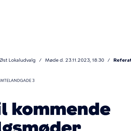
Primær
navigatio
st Lokaludvalg
Møde d. 23.11.2023, 18:30
Refera
JEMTELANDGADE 3
til kommende
algsmøder