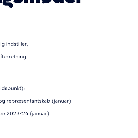
 indstiller,
efterretning.
idspunkt):
n og repræsentantskab (januar)
gen 2023/24 (januar)