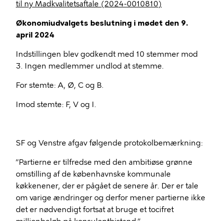
til ny Madkvalitetsaftale
(2024-0010810)
Økonomiudvalgets beslutning i mødet den 9.
april 2024
Indstillingen blev godkendt med 10 stemmer mod
3. Ingen medlemmer undlod at stemme.
For stemte: A, Ø, C og B.
Imod stemte: F, V og I.
SF og Venstre afgav følgende protokolbemærkning:
”Partierne er tilfredse med den ambitiøse grønne
omstilling af de københavnske kommunale
køkkenener, der er pågået de senere år. Der er tale
om varige ændringer og derfor mener partierne ikke
det er nødvendigt fortsat at bruge et tocifret