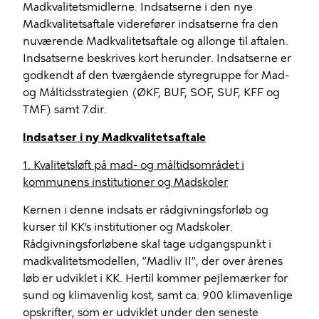
Madkvalitetsmidlerne. Indsatserne i den nye
Madkvalitetsaftale viderefører indsatserne fra den
nuværende Madkvalitetsaftale og allonge til aftalen.
Indsatserne beskrives kort herunder. Indsatserne er
godkendt af den tværgående styregruppe for Mad-
og Måltidsstrategien (ØKF, BUF, SOF, SUF, KFF og
TMF) samt 7.dir.
Indsatser i ny Madkvalitetsaftale
1. Kvalitetsløft på mad- og måltidsområdet i
kommunens institutioner og Madskoler
Kernen i denne indsats er rådgivningsforløb og
kurser til KK’s institutioner og Madskoler.
Rådgivningsforløbene skal tage udgangspunkt i
madkvalitetsmodellen, ”Madliv II”, der over årenes
løb er udviklet i KK. Hertil kommer pejlemærker for
sund og klimavenlig kost, samt ca. 900 klimavenlige
opskrifter, som er udviklet under den seneste