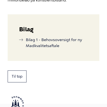
millionbeløb på konsulentbistand.”
Bilag
Bilag 1 - Behovsoversigt for ny
Madkvalitetsaftale
Til top