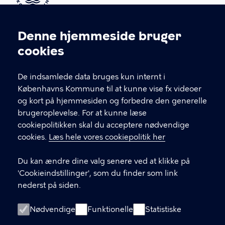
Kontakt Københavns Kommune
Denne hjemmeside bruger
Cookieindstillinger
cookies
T
33 66 33 66
l
Find andre kontakter her
f
De indsamlede data bruges kun internt i
.
Københavns Kommune til at kunne vise fx videoer
CVR-nummer
64942212
og kort på hjemmesiden og forbedre den generelle
brugeroplevelse. For at kunne læse
GENVEJE
cookiepolitikken skal du acceptere nødvendige
cookies.
Læs hele vores cookiepolitik her
Hvis du vil klage
Du kan ændre dine valg senere ved at klikke på
Digital Post
'Cookieindstillinger', som du finder som link
Databeskyttelse
nederst på siden.
Job
Nødvendige
Funktionelle
Statistiske
Tilgængelighedserklæring