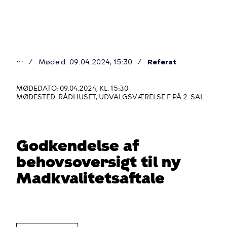
Gå
til
hovedindhold
⋯
Møde d. 09.04.2024, 15:30
Referat
Du
er
MØDEDATO: 09.04.2024, KL. 15:30
MØDESTED: RÅDHUSET, UDVALGSVÆRELSE F PÅ 2. SAL
her
Godkendelse af
behovsoversigt til ny
Madkvalitetsaftale