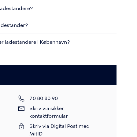
 ladestandere?
ladestander?
ler ladestandere i København?
Telefon
70 80 80 90
Skriv
Skriv via sikker
via
kontaktformular
sikker
Skriv via Digital Post med
kontaktformular
MitID