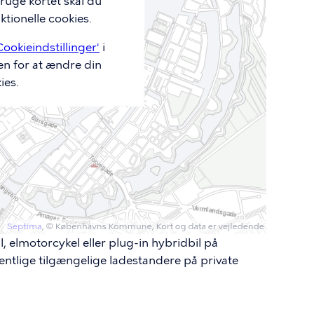
ruge kortet skal du
tionelle cookies.
Cookieindstillinger'
i
en for at ændre din
ies.
l, elmotorcykel eller plug-in hybridbil på
fentlige tilgængelige ladestandere på private