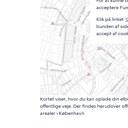
For at kunne b
acceptere Funk
Klik på linket
'
bunden af sid
accept af cook
Kortet viser, hvor du kan oplade din elbi
offentlige veje. Der findes herudover of
arealer i København.