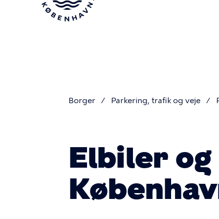
Gå
til
hovedindhold
Borger
Parkering, trafik og veje
Du
Elbiler og
er
Københav
her