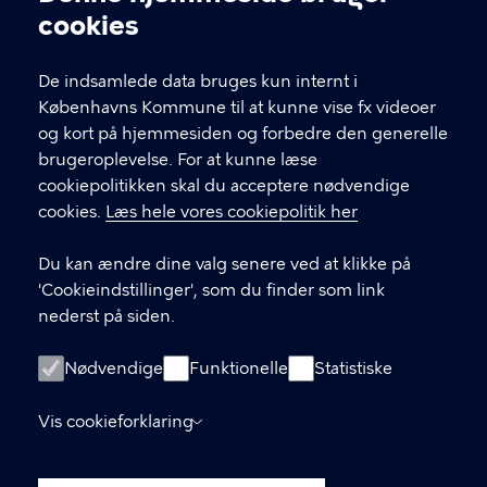
Cookieindstillinger
cookies
T
33 66 33 66
l
Find andre kontakter her
f
De indsamlede data bruges kun internt i
.
Københavns Kommune til at kunne vise fx videoer
CVR-nummer
64942212
og kort på hjemmesiden og forbedre den generelle
brugeroplevelse. For at kunne læse
GENVEJE
cookiepolitikken skal du acceptere nødvendige
cookies.
Læs hele vores cookiepolitik her
Hvis du vil klage
Du kan ændre dine valg senere ved at klikke på
Digital Post
'Cookieindstillinger', som du finder som link
Databeskyttelse
nederst på siden.
Job
Nødvendige
Funktionelle
Statistiske
Tilgængelighedserklæring
Vis cookieforklaring
Om hjemmesiden
English