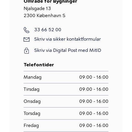
Område for Bygninger
Njalsgade 13
2300
København S
Telefon
33 66 52 00
Skriv
Skriv via sikker kontaktformular
via
Skriv via Digital Post med MitID
sikker
kontaktformular
Telefontider
Mandag
09:00 - 16:00
Tirsdag
09:00 - 16:00
Onsdag
09:00 - 16:00
Torsdag
09:00 - 16:00
Fredag
09:00 - 16:00