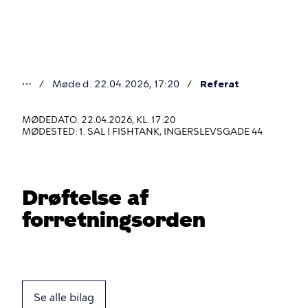
Gå
til
hovedindhold
⋯
Møde d. 22.04.2026, 17:20
Referat
Du
er
MØDEDATO: 22.04.2026, KL. 17:20
MØDESTED: 1. SAL I FISHTANK, INGERSLEVSGADE 44
her
Drøftelse af
forretningsorden
Se alle bilag