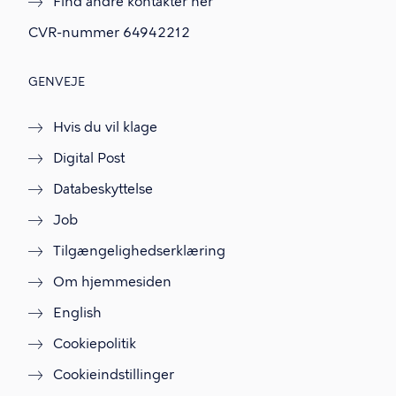
Find andre kontakter her
f
.
CVR-nummer
64942212
GENVEJE
Hvis du vil klage
Digital Post
Databeskyttelse
Job
Tilgængelighedserklæring
Om hjemmesiden
English
Cookiepolitik
Cookieindstillinger