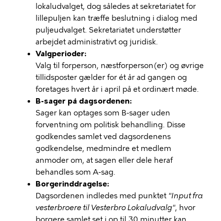
lokaludvalget, dog således at sekretariatet for
lillepuljen kan træffe beslutning i dialog med
puljeudvalget. Sekretariatet understøtter
arbejdet administrativt og juridisk.
Valgperioder:
Valg til forperson, næstforperson(er) og øvrige
tillidsposter gælder for ét år ad gangen og
foretages hvert år i april på et ordinært møde.
B-sager på dagsordenen:
Sager kan optages som B-sager uden
forventning om politisk behandling. Disse
godkendes samlet ved dagsordenens
godkendelse, medmindre et medlem
anmoder om, at sagen eller dele heraf
behandles som A-sag.
Borgerinddragelse:
Dagsordenen indledes med punktet
"Input fra
vesterbroere til Vesterbro Lokaludvalg"
, hvor
borgere samlet set i op til 30 minutter kan