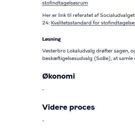
stofindtagelsesrum
Her er link til referatet af Socialudvalg
24:
Kvalitetsstandard for stofindtage
Løsning
Vesterbro Lokaludvalg drøfter sagen, og
beskæftigelsesudvalg (SoBe), at samle 
Økonomi
-
Videre proces
-