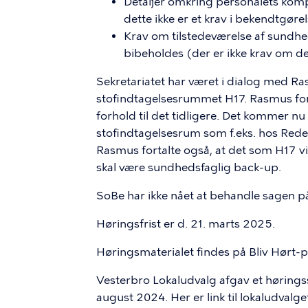
Detaljer omkring personalets kom
dette ikke er et krav i bekendtgør
Krav om tilstedeværelse af sundhe
bibeholdes (der er ikke krav om de
Sekretariatet har været i dialog med R
stofindtagelsesrummet H17. Rasmus fortæ
forhold til det tidligere. Det kommer n
stofindtagelsesrum som f.eks. hos Red
Rasmus fortalte også, at det som H17 vi
skal være sundhedsfaglig back-up.
SoBe har ikke nået at behandle sagen p
Høringsfrist er d. 21. marts 2025.
Høringsmaterialet findes på Bliv Hørt-p
Vesterbro Lokaludvalg afgav et høringssv
august 2024. Her er link til lokaludvalg