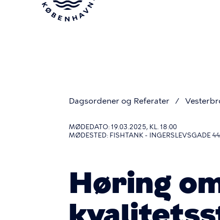
Gå
til
hovedindhold
Dagsordener og Referater
Vesterbr
Du
MØDEDATO: 19.03.2025, KL. 18:00
MØDESTED: FISHTANK - INGERSLEVSGADE 44
er
Høring om
her
kvalitets