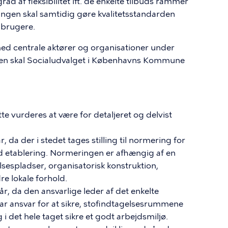
rad af fleksibilitet ift. de enkelte tilbuds rammer
ngen skal samtidig gøre kvalitetsstandarden
 brugere.
med centrale aktører og organisationer under
gen skal Socialudvalget i Københavns Kommune
tte vurderes at være for detaljeret og delvist
da der i stedet tages stilling til normering for
d etablering. Normeringen er afhængig af en
lsespladser, organisatorisk konstruktion,
re lokale forhold.
r, da den ansvarlige leder af det enkelte
har ansvar for at sikre, stofindtagelsesrummene
 i det hele taget sikre et godt arbejdsmiljø.