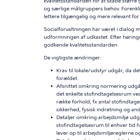
kvalitetsstandarden for at skabe større g
og særlige målgruppers behov. Forenkli
lettere tilgængelig og mere relevant for
Socialforvaltningen har været i dialog 
udformningen af udkastet. Efter hørin
godkende kvalitetsstandarden.
De vigtigste ændringer:
Krav til lokale/udstyr udgår, da de
forældet.
Afsnittet omkring normering udgår, 
det enkelte stofindtagelsesrum ve
række forhold, fx antal stofindtage
sikkerhed, fysisk indretning og and
Detaljer omkring arbejdsmiljø udgå
stofindtagelsesrum til enhver tid 
lever op til arbejdsmiljøreglerne og