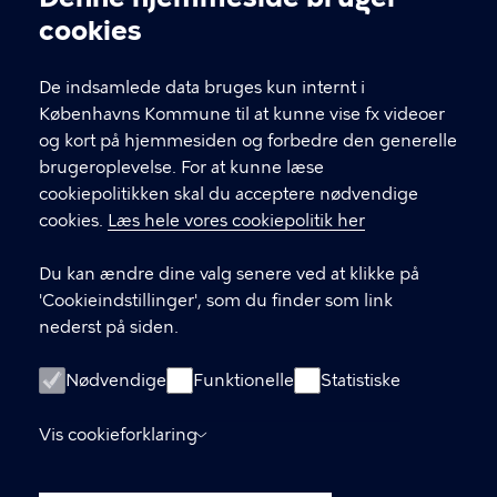
Cookieindstillinger
cookies
T
33 66 33 66
l
Find andre kontakter her
f
De indsamlede data bruges kun internt i
.
Københavns Kommune til at kunne vise fx videoer
CVR-nummer
64942212
og kort på hjemmesiden og forbedre den generelle
brugeroplevelse. For at kunne læse
GENVEJE
cookiepolitikken skal du acceptere nødvendige
cookies.
Læs hele vores cookiepolitik her
Hvis du vil klage
Du kan ændre dine valg senere ved at klikke på
Digital Post
'Cookieindstillinger', som du finder som link
Databeskyttelse
nederst på siden.
Job
Nødvendige
Funktionelle
Statistiske
Tilgængelighedserklæring
Vis cookieforklaring
Om hjemmesiden
English