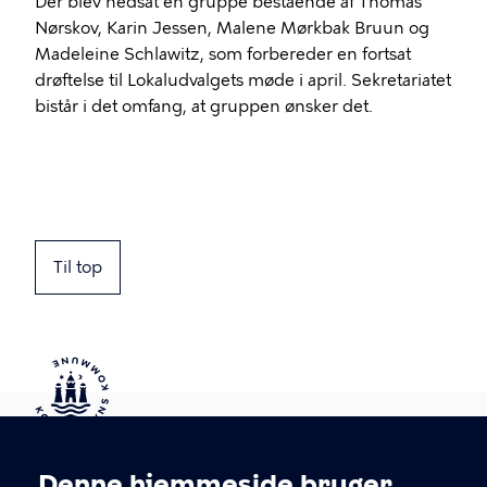
Der blev nedsat en gruppe bestående af Thomas
Nørskov, Karin Jessen, Malene Mørkbak Bruun og
Madeleine Schlawitz, som forbereder en fortsat
drøftelse til Lokaludvalgets møde i april. Sekretariatet
bistår i det omfang, at gruppen ønsker det.
Til top
Kontakt Københavns Kommune
Denne hjemmeside bruger