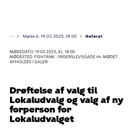
Gå
til
hovedindhold
⋯
Møde d. 19.03.2025, 18:00
Referat
Du
er
MØDEDATO: 19.03.2025, KL. 18:00
MØDESTED: FISHTANK - INGERSLEVSGADE 44. MØDET
her
AFHOLDES I SALEN
Drøftelse af valg til
Lokaludvalg og valg af ny
forperson for
Lokaludvalget