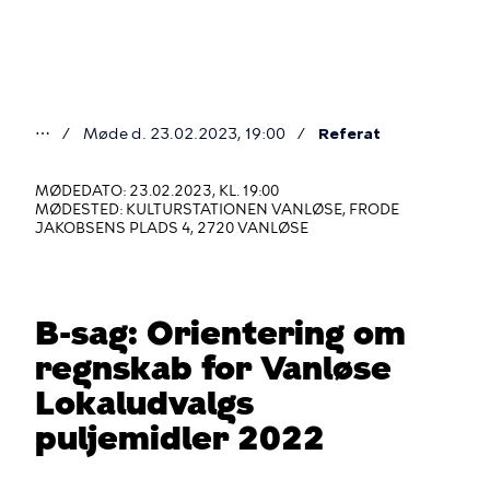
Gå
til
hovedindhold
⋯
Møde d. 23.02.2023, 19:00
Referat
Du
er
MØDEDATO: 23.02.2023, KL. 19:00
MØDESTED: KULTURSTATIONEN VANLØSE, FRODE
her
JAKOBSENS PLADS 4, 2720 VANLØSE
B-sag: Orientering om
regnskab for Vanløse
Lokaludvalgs
puljemidler 2022