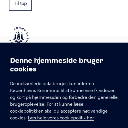
Til top
Kontakt Københavns Kommune
Denne hjemmeside bruger
Cookieindstillinger
cookies
T
33 66 33 66
l
Find andre kontakter her
f
De indsamlede data bruges kun internt i
.
Københavns Kommune til at kunne vise fx videoer
CVR-nummer
64942212
og kort på hjemmesiden og forbedre den generelle
brugeroplevelse. For at kunne læse
GENVEJE
cookiepolitikken skal du acceptere nødvendige
cookies.
Læs hele vores cookiepolitik her
Hvis du vil klage