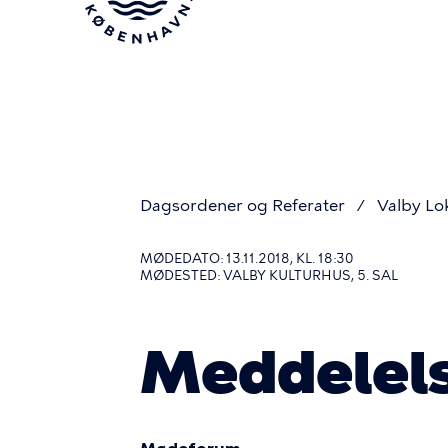
Gå
til
hovedindhold
Dagsordener og Referater
Valby Lo
Du
MØDEDATO: 13.11.2018, KL. 18:30
MØDESTED: VALBY KULTURHUS, 5. SAL
er
Meddelel
her