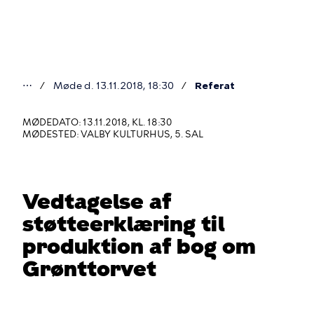
Gå
til
hovedindhold
⋯
Møde d. 13.11.2018, 18:30
Referat
Du
er
MØDEDATO: 13.11.2018, KL. 18:30
MØDESTED: VALBY KULTURHUS, 5. SAL
her
Vedtagelse af
støtteerklæring til
produktion af bog om
Grønttorvet