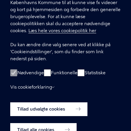
.
Københavns Kommune til at kunne vise fx videoer
CVR-nummer
64942212
og kort på hjemmesiden og forbedre den generelle
brugeroplevelse. For at kunne læse
GENVEJE
cookiepolitikken skal du acceptere nødvendige
cookies.
Læs hele vores cookiepolitik her
Hvis du vil klage
Du kan ændre dine valg senere ved at klikke på
Digital Post
'Cookieindstillinger', som du finder som link
Databeskyttelse
nederst på siden.
Job
Nødvendige
Funktionelle
Statistiske
Tilgængelighedserklæring
Vis cookieforklaring
Om hjemmesiden
English
Cookiepolitik
Tillad udvalgte cookies
Cookieindstillinger
Tillad alle cookies