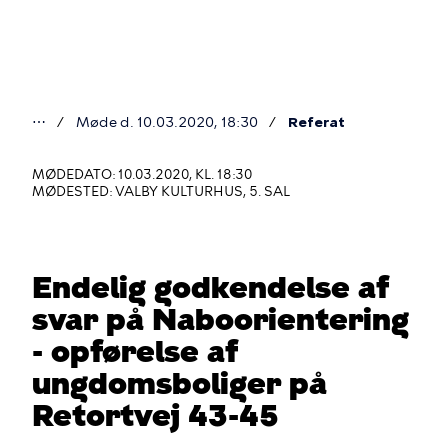
Gå
til
hovedindhold
⋯
Møde d. 10.03.2020, 18:30
Referat
Du
er
MØDEDATO: 10.03.2020, KL. 18:30
MØDESTED: VALBY KULTURHUS, 5. SAL
her
Endelig godkendelse af
svar på Naboorientering
- opførelse af
ungdomsboliger på
Retortvej 43-45