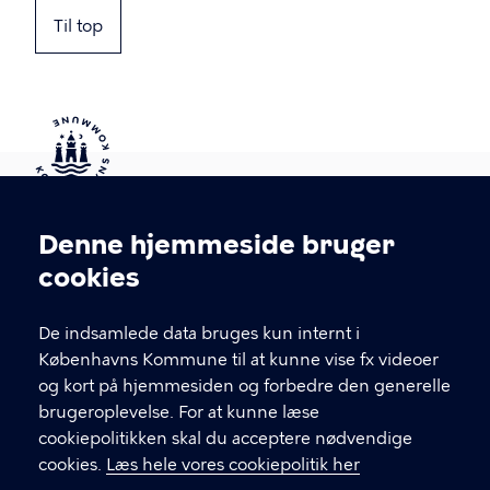
Til top
Kontakt Københavns Kommune
Denne hjemmeside bruger
Cookieindstillinger
cookies
T
33 66 33 66
l
Find andre kontakter her
f
De indsamlede data bruges kun internt i
.
Københavns Kommune til at kunne vise fx videoer
CVR-nummer
64942212
og kort på hjemmesiden og forbedre den generelle
brugeroplevelse. For at kunne læse
GENVEJE
cookiepolitikken skal du acceptere nødvendige
cookies.
Læs hele vores cookiepolitik her
Hvis du vil klage