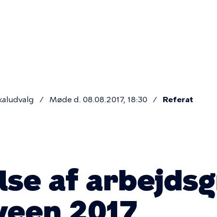
Primær
navigatio
kaludvalg
Møde d. 08.08.2017, 18:30
Referat
se af arbejds
ween 2017