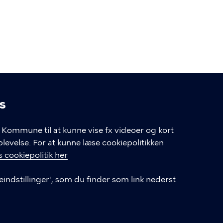
s
linger
Kommune til at kunne vise fx videoer og kort
velse. For at kunne læse cookiepolitikken
GENVEJE
 cookiepolitik her
eindstillinger', som du finder som link nederst
Hvis du vil klage
Databeskyttelse
Tilgængelighedserklæring