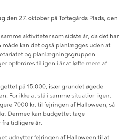
g den 27. oktober på Toftegårds Plads, den
samme aktiviteter som sidste år, da det har
den måde kan det også planlægges uden at
ekretariatet og planlægningsgruppen
r opfordres til igen i år at løfte mere af
.
udgettet på 15.000, især grundet øgede
sen. For ikke at stå i samme situation igen,
igere 7000 kr. til fejringen af Halloween, så
0 kr. Dermed kan budgettet tage
fra tidligere år.
lget udnytter fejringen af Halloween til at