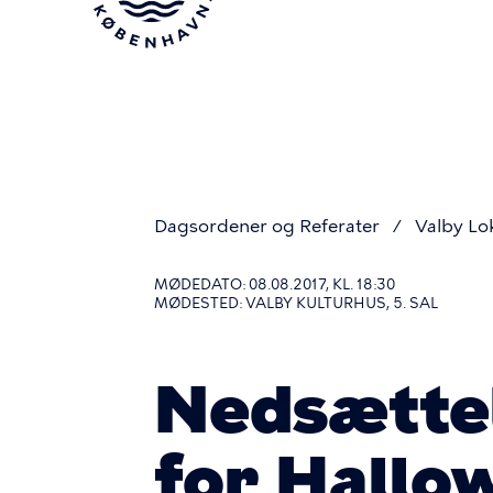
Gå
til
hovedindhold
Dagsordener og Referater
Valby Lo
Du
MØDEDATO: 08.08.2017, KL. 18:30
MØDESTED: VALBY KULTURHUS, 5. SAL
er
Nedsættel
her
for Hallo