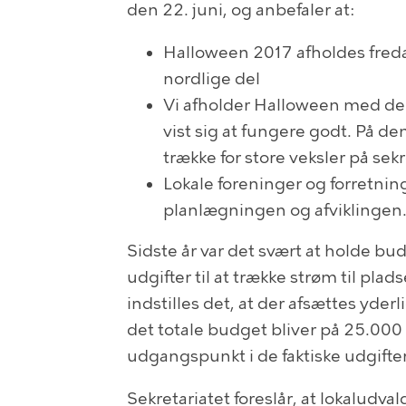
den 22. juni, og anbefaler at:
Halloween 2017 afholdes freda
nordlige del
Vi afholder Halloween med de 
vist sig at fungere godt. På 
trække for store veksler på s
Lokale foreninger og forretninge
planlægningen og afviklingen
Sidste år var det svært at holde b
udgifter til at trække strøm til plad
indstilles det, at der afsættes yderl
det totale budget bliver på 25.00
udgangspunkt i de faktiske udgifter 
Sekretariatet foreslår, at lokaludva