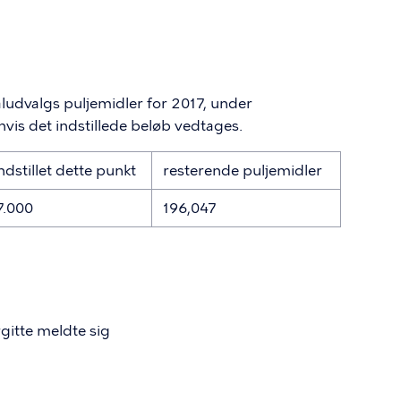
ludvalgs puljemidler for 2017, under
hvis det indstillede beløb vedtages.
ndstillet dette punkt
resterende puljemidler
7.000
196,047
rgitte meldte sig