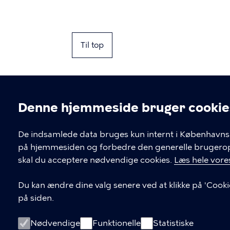
Til top
Denne hjemmeside bruger cookie
Cookieindstil
De indsamlede data bruges kun internt i Københavns 
på hjemmesiden og forbedre den generelle brugerople
Kontakt Københavns Kommune
skal du acceptere nødvendige cookies.
Læs hele vores
T
33 66 33 66
Du kan ændre dine valg senere ved at klikke på 'Cooki
l
på siden.
Find andre kontakter her
f
.
CVR-nummer
64942212
Nødvendige
Funktionelle
Statistiske