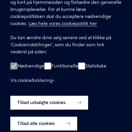
og kort på hjemmesiden og forbedre den generelle
brugeroplevelse. For at kunne læse
GENVEJE
cookiepolitikken skal du acceptere nødvendige
cookies.
Læs hele vores cookiepolitik her
Hvis du vil klage
Du kan ændre dine valg senere ved at klikke på
Digital Post
'Cookieindstillinger', som du finder som link
Databeskyttelse
nederst på siden.
Job
Nødvendige
Funktionelle
Statistiske
Tilgængelighedserklæring
Vis cookieforklaring
Om hjemmesiden
English
Cookiepolitik
Tillad udvalgte cookies
Cookieindstillinger
Tillad alle cookies