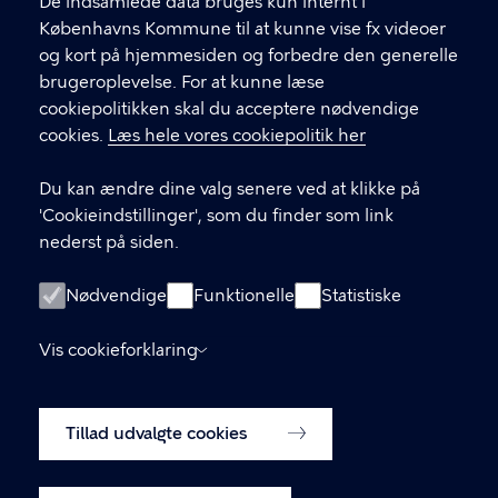
f
De indsamlede data bruges kun internt i
.
Københavns Kommune til at kunne vise fx videoer
CVR-nummer
64942212
og kort på hjemmesiden og forbedre den generelle
brugeroplevelse. For at kunne læse
GENVEJE
cookiepolitikken skal du acceptere nødvendige
cookies.
Læs hele vores cookiepolitik her
Hvis du vil klage
Du kan ændre dine valg senere ved at klikke på
Digital Post
'Cookieindstillinger', som du finder som link
Databeskyttelse
nederst på siden.
Job
Nødvendige
Funktionelle
Statistiske
Tilgængelighedserklæring
Vis cookieforklaring
Om hjemmesiden
English
Cookiepolitik
Tillad udvalgte cookies
Cookieindstillinger