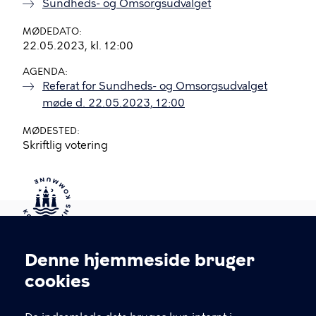
Sundheds- og Omsorgsudvalget
MØDEDATO
22.05.2023, kl. 12:00
AGENDA
Referat for Sundheds- og Omsorgsudvalget
møde d. 22.05.2023, 12:00
MØDESTED
Skriftlig votering
Kontakt Københavns Kommune
Denne hjemmeside bruger
Cookieindstillinger
cookies
T
33 66 33 66
l
Find andre kontakter her