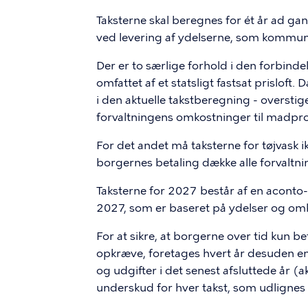
Taksterne skal beregnes for ét år ad g
ved levering af ydelserne, som kommunen
Der er to særlige forhold i den forbinde
omfattet af et statsligt fastsat prislof
i den aktuelle takstberegning - overstig
forvaltningens omkostninger til madpro
For det andet må taksterne for tøjvask ik
borgernes betaling dække alle forvaltn
Taksterne for 2027 består af en aconto
2027, som er baseret på ydelser og omk
For at sikre, at borgerne over tid kun be
opkræve, foretages hvert år desuden en 
og udgifter i det senest afsluttede år (
underskud for hver takst, som udlignes 