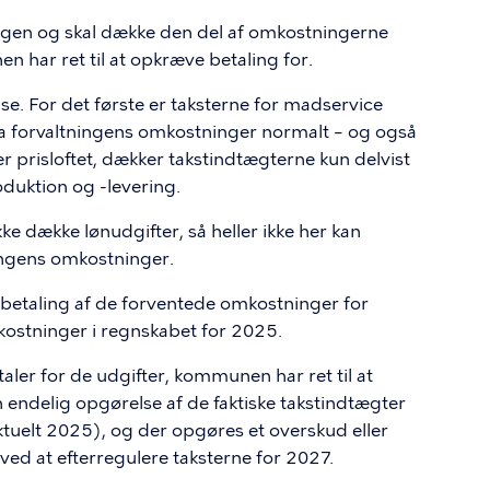
angen og skal dække den del af omkostningerne
 har ret til at opkræve betaling for.
lse. For det første er taksterne for madservice
t. Da forvaltningens omkostninger normalt – og også
er prisloftet, dækker takstindtægterne kun delvist
duktion og -levering.
ke dække lønudgifter, så heller ikke her kan
ingens omkostninger.
-betaling af de forventede omkostninger for
ostninger i regnskabet for 2025.
taler for de udgifter, kommunen har ret til at
endelig opgørelse af de faktiske takstindtægter
aktuelt 2025), og der opgøres et overskud eller
ved at efterregulere taksterne for 2027.