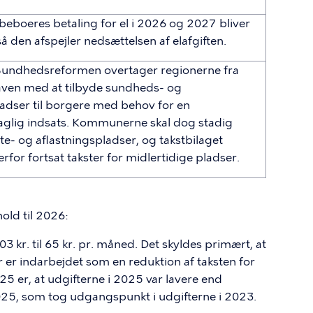
beboeres betaling for el i 2026 og 2027 bliver
så den afspejler nedsættelsen af elafgiften.
Sundhedsreformen overtager regionerne fra
ven med at tilbyde sundheds- og
dser til borgere med behov for en
glig indsats. Kommunerne skal dog stadig
te- og aflastningspladser, og takstbilaget
rfor fortsat takster for midlertidige pladser.
old til 2026:
 103 kr. til 65 kr. pr. måned. Det skyldes primært, at
 er indarbejdet som en reduktion af taksten for
25 er, at udgifterne i 2025 var lavere end
025, som tog udgangspunkt i udgifterne i 2023.