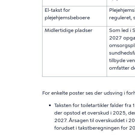
El-takst for
Plejehjems
plejehjemsbeboere
reguleret, 
Midlertidige pladser
Som led i 
2027 opga
omsorgspla
sundhedsfa
tilbyde ven
omfatter de
For enkelte poster ses der udsving i forh
Taksten for toiletartikler falder fra
der opstod et overskud i 2025, der
2027. Årsagen til overskuddet i 20
forudset i takstberegningen for 2