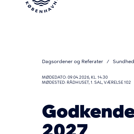
Gå
til
hovedindhold
Dagsordener og Referater
Sundhed
Du
MØDEDATO: 09.04.2026, KL. 14:30
MØDESTED: RÅDHUSET, 1. SAL, VÆRELSE 102
er
Godkendel
her
2027