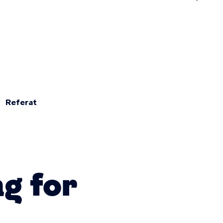
n
Referat
g for