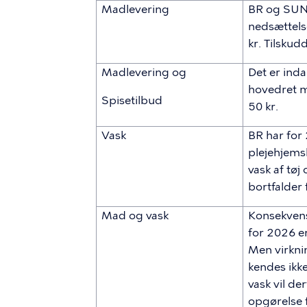
Madlevering
BR og SUND 
nedsættels
kr. Tilskud
Madlevering og
Det er ind
hovedret me
Spisetilbud
50 kr.
Vask
BR har for 
plejehjem
vask af tøj 
bortfalder
Mad og vask
Konsekvense
for 2026 er
Men virkni
kendes ikke
vask vil de
opgørelse 