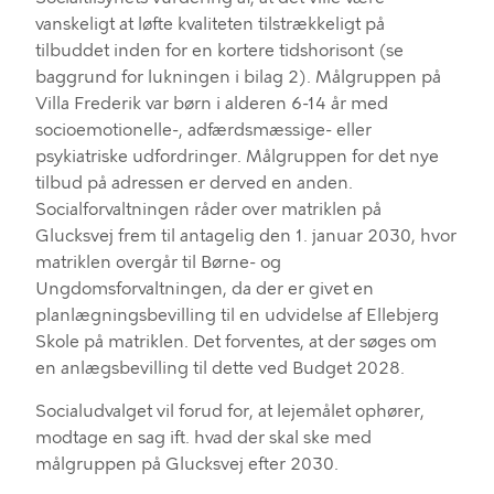
vanskeligt at løfte kvaliteten tilstrækkeligt på
tilbuddet inden for en
kortere tidshorisont
(se
baggrund for lukningen i
bilag
2
)
.
Målgruppen på
Villa Frederik var børn i alderen
6
-14 år med
socioemotionelle-, adfærdsmæssige- eller
psykiatriske udfordringer
. Målgruppen for det nye
tilbud på adressen er derved en anden
.
Socialforvaltningen råder over matriklen på
Glucksvej frem til
antagelig
den
1. januar
2030, hvor
matriklen overgår til Børne- og
Ungdomsforvaltningen
, da
der er
givet en
planlægningsbevilling
til
en udvidelse af Ellebjerg
Skole på matriklen
. Det forventes, at der søges om
en
anlægsbevilling
til dette
ved
Budget 2028.
Socialudvalget vil
forud for
,
at lejemålet ophører
,
modtage en sag ift. hvad der skal ske med
målgruppe
n
på Glucksvej efter 2030
.