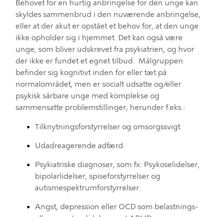
Behovet for en
hurtig
anbringelse
for den unge
kan
skyldes sammenbrud i
den
nuværende
anbringelse
,
eller at der ak
ut
er
opstået
et
behov for, at den unge
ikke
opholder sig
i hjemmet
.
Det kan også være
unge, som bliver udskrevet fra psykiatrien, og hvor
der ikke er fundet et egnet tilbud.
Målgruppen
befinder sig kognitivt inden for eller tæt på
normalområdet, men er
socialt udsatte og/eller
psykisk sårbare unge med komplekse og
sammensatte
problemstillinger
,
herunder f.eks.:
Tilknytningsforstyrrelser og omsorgssvigt
.
Udadreagerende adfærd
.
Psykiatriske diagnoser, som fx: Psykoselidelser,
bipolarlidelser, spiseforstyrrelser og
autismespektrumforstyrrelser
.
Angst, depression eller OCD som belastnings-