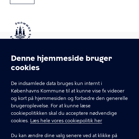
Kontakt Københavns Kommune
Denne hjemmeside bruger
Cookieindstillinger
cookies
T
33 66 33 66
l
Find andre kontakter her
f
De indsamlede data bruges kun internt i
.
Københavns Kommune til at kunne vise fx videoer
CVR-nummer
64942212
og kort på hjemmesiden og forbedre den generelle
brugeroplevelse. For at kunne læse
GENVEJE
cookiepolitikken skal du acceptere nødvendige
cookies.
Læs hele vores cookiepolitik her
Hvis du vil klage
Du kan ændre dine valg senere ved at klikke på
Digital Post