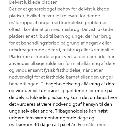
Delvist lukkede pladser
Der er et generelt øget behov for delvis
t
lukkede
pladser, hvilket er særligt relevant for denne
målgruppe af unge med komplekse problemer
oftest i kombination med misbrug. Delvist lukkede
pladser er et tilbud til børn og unge, der har brug
for et behandlingsforløb på grund af negativ eller
udadreagerende adfærd, misbrug eller kriminalitet.
Pladserne er kendetegnet ved, at der i perioder kan
anvendes tilbageholdelse i form af aflåsning af døre
og vinduer samt fysisk fastholdelse, når det er
nødvendigt for at fastholde barnet eller den unge i
behandlingen. Ti
lbageholdelse og aflåsning af døre
og vinduer vil kun gøre sig gældende for unge på
de delvist lukkede pladser og kun i det omfang, hvor
det vurderes at være nødvendigt af hensyn til den
unge selv eller andre. Tilbageholdelse kan højst
udgøre fem sammenhængende dage og
maksimum 30 dage i alt på et år.
Formålet med