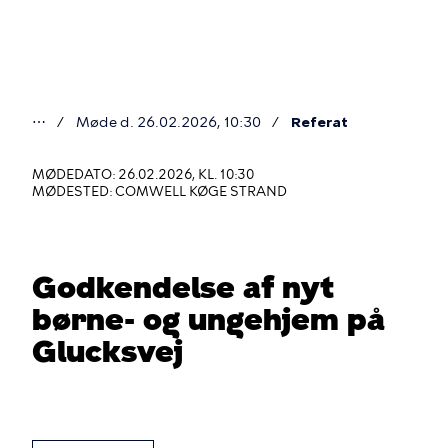
Gå
til
hovedindhold
⋯
Møde d. 26.02.2026, 10:30
Referat
Du
er
MØDEDATO: 26.02.2026, KL. 10:30
MØDESTED: COMWELL KØGE STRAND
her
Godkendelse af nyt
børne- og ungehjem på
Glucksvej