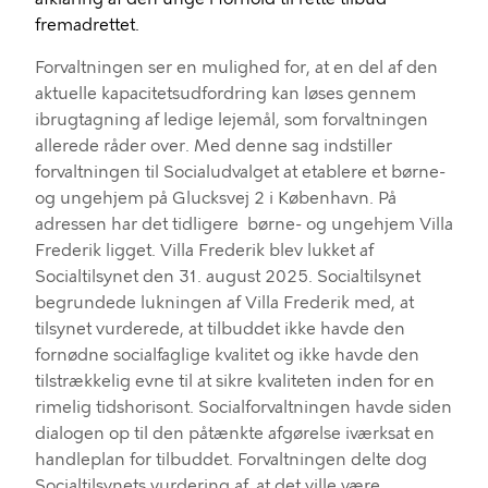
fremadrettet.
Forvaltningen ser
en
mulighed for, at
en del
af
den
aktuelle
kapacitetsudfordring
kan løses
g
ennem
ibrugtagning af
ledige
lejemål, som forvaltningen
allerede råder over.
Med denne sag
indstiller
forvaltningen til
Socialudvalget
at etablere
et børne-
og ungehjem på Glucksvej 2
i København
.
På
adressen har
det tidligere
b
ørne- og
u
ngehjem
Villa
Frederik
ligget. Villa Frederik blev lukket af
Socialtilsynet d
en
31. august 2025.
Socialtilsyne
t
begrundede luknin
gen af Villa Frederik
med, at
tilsynet
vurderede, at
tilbuddet
ikke havde
den
fornødne socialfaglige kvalitet og ikke
havde den
tilstrækkelig evne til at sikre kvaliteten inden for en
rimelig tidshorisont.
Socialforvaltningen
havde
s
iden
dialogen op til den
påtænkte afgørelse iværksat en
handleplan for tilbuddet
. F
orvaltningen del
te
dog
Socialtilsynets vurdering af, at det vil
le
være