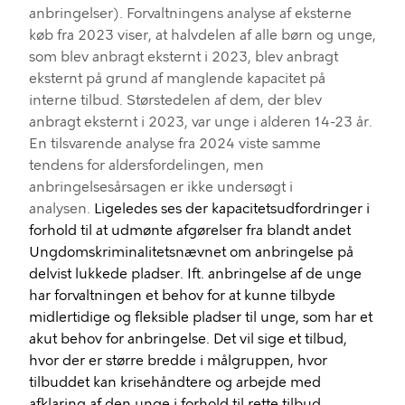
anbringelser)
.
Forvaltningens a
nalyse af eksterne
køb fra 202
3
viser, at halvdelen af alle børn og unge,
som blev anbragt eksternt i 202
3
, blev anbragt
eksternt p
å grund af
manglende kapacitet på
interne tilbud. Størstedelen af dem, der blev
anbragt eksternt i 202
3
, var unge i alderen 14-
23
år.
En t
ilsvarende
analyse
fra
202
4
viste samme
tendens
for aldersfordelingen, men
anbringelsesårsagen er ikke undersøgt
i
analysen
.
Ligeledes ses der kapacitetsudfordringer i
forhold til at udmønte afgørelser fra blandt andet
Ungdomskriminalitetsnævnet om anbringelse på
delvist lukkede pladser. Ift. anbringelse af de unge
har forvaltningen et behov for at kunne tilbyde
midlertidige og fleksible pladser til unge, som har et
akut behov for anbringelse. Det vil sige et tilbud,
hvor der er større bredde i målgruppen, hvor
tilbuddet kan krisehåndtere og arbejde med
afklaring af den unge i forhold til rette tilbud