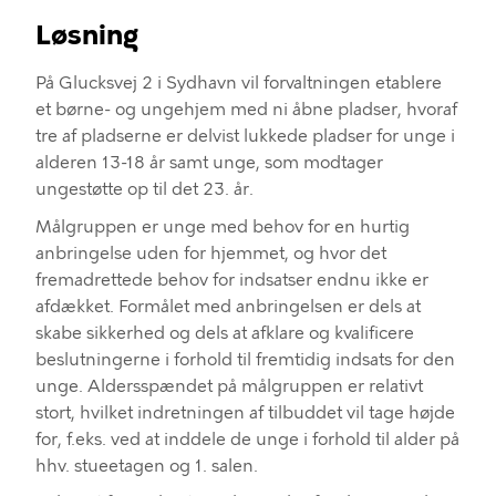
Løsning
På Glucksvej
2
i Sydhavn vil forvaltningen etablere
et børne- og ungehjem med
ni åbne pladser, hvoraf
tre af pladserne
er
delvist lukkede pladser
for
unge i
alderen 13
-
18 år samt unge, som modtager
ungestøtte op til
det
23
.
år
.
Målgruppen er unge med behov for en hurtig
anbringelse uden for hjemmet, og hvor det
fremadrettede behov for indsatser endnu ikke er
afdækket. Formålet med anbringelsen er
dels
at
skabe sikkerhed og
dels at
afklare og kvalificere
beslutningerne i forhold til
fremtidig indsats
for den
unge
.
Aldersspændet på målgruppen er
relativt
stort, hvilket indretningen af tilbuddet vil tage højde
for
,
f.eks. ved at inddele de unge i
forhold til
alder på
hhv. stueetagen og 1. salen.