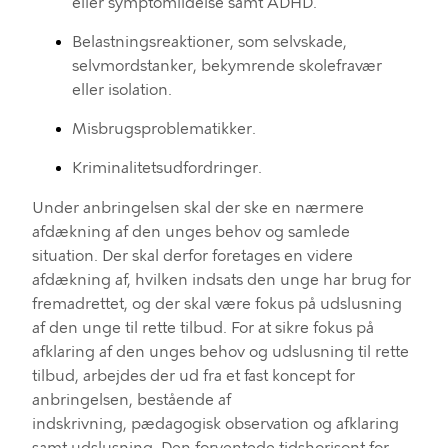
eller symptomlidelse samt ADHD.
Belastningsreaktioner, som selvskade,
selvmordstanker, bekymrende skolefravær
eller isolation.
Misbrugsproblematikker.
Kriminalitetsudfordringer.
U
nder anbringelsen
skal der
ske en nærmere
afdækning
af den unges behov og samlede
situation.
Der skal
derfor
foretage
s
en videre
afdækning af, hvilken indsats den unge har brug for
fremadrettet
,
og
der skal
være fokus på udslusning
af den unge til rette tilbud
. For at sikre fokus på
afklaring
af den unges behov
og udslusning
til
rette
tilbud
,
arbejdes der
ud fra et fast koncept for
anbringelsen
, be
stående af
i
ndskrivning
,
p
ædagogisk
o
bservation og afklaring