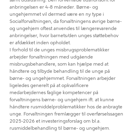
samt
udslusning.
D
en forventede tidshorisont for
anbringelsen er 4-8 måneder.
Børne- og
ungehjemmet
vil dermed være en ny type i
Socialforvaltningen, da forvaltningens øvrige børne-
og ungehjem oftest anvendes til længerevarende
anbringelser, hvor barnets/den unges støttebehov
er afdækket inden opholdet.
I forhold til
de unges misbrugsproblematikker
arbejder forvaltningen med udgående
misbrugsbehandlere
, som kan hjælpe med at
håndtere og tilbyde behandling til de unge på
børne- og ungehjemmet. Forvaltningen arbejder
ligeledes
generelt
på at opkvalificere
medarbejderne
s
faglige kompetencer på
forvaltningens børne- og ungehjem ift. at kunne
håndtere rusmiddelproblematikker
hos de anbragte
unge
.
Forvaltningen
fremlægger til overførselssagen
2025-2026
et investeringsforslag om bl.a.
rusmiddelbehandling til børne- og ungehjem
.