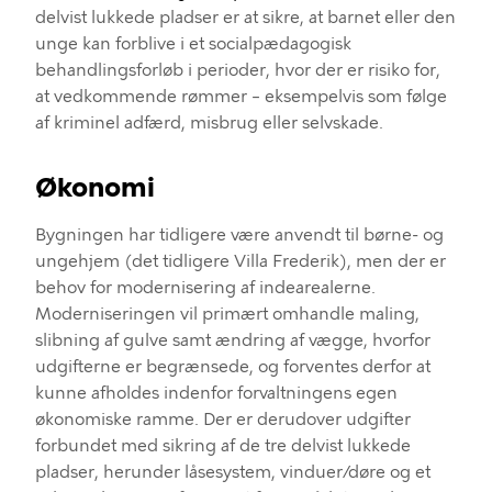
delvist lukkede pladser er at sikre, at barnet eller den
unge kan forblive i et socialpædagogisk
behandlingsforløb i perioder, hvor der er risiko for,
at vedkommende rømmer – eksempelvis som følge
af kriminel adfærd, misbrug eller selvskade.
Økonomi
Bygningen har tidligere være anvendt til børne- og
ungehjem (det tidligere Villa Frederik), men der er
behov for modernisering af
indearealerne
.
Moderniseringen vil primært omhandle maling,
slibning af gulve samt ændring af vægge, hvorfor
udgifterne er begrænse
de
,
og forventes
derfor
a
t
kunne afholdes indenfor forvaltningens
egen
økonomiske
ramme.
Der er derudover udgifter
forbundet med sikring af de tre delvist
lukkede
pladser, herunder låsesystem, vinduer/døre og et