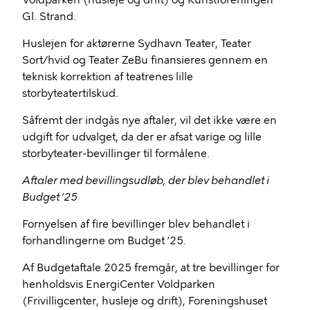
Voldparken (husleje og drift) og Kunstforeningen
Gl. Strand.
Huslejen for aktørerne Sydhavn Teater, Teater
Sort/hvid og Teater ZeBu finansieres gennem en
teknisk korrektion af teatrenes lille
storbyteatertilskud.
Såfremt der indgås nye aftaler, vil det ikke være en
udgift for udvalget, da der er afsat varige og lille
storbyteater-bevillinger til formålene.
Aftaler med bevillingsudløb, der blev behandlet i
Budget ’25
Fornyelsen af fire bevillinger blev behandlet i
forhandlingerne om Budget ’25.
Af Budgetaftale 2025 fremgår, at tre bevillinger for
henholdsvis EnergiCenter Voldparken
(Frivilligcenter, husleje og drift), Foreningshuset