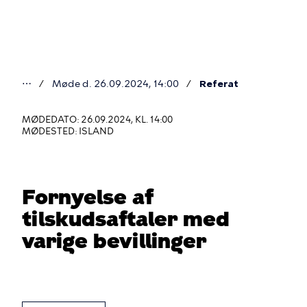
Gå
til
hovedindhold
⋯
Møde d. 26.09.2024, 14:00
Referat
Du
er
MØDEDATO: 26.09.2024, KL. 14:00
MØDESTED: ISLAND
her
Fornyelse af
tilskudsaftaler med
varige bevillinger