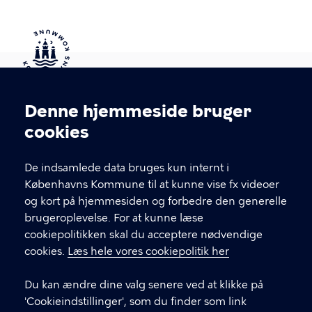
Kontakt Københavns Kommune
Denne hjemmeside bruger
Cookieindstillinger
cookies
T
33 66 33 66
l
Find andre kontakter her
f
De indsamlede data bruges kun internt i
.
Københavns Kommune til at kunne vise fx videoer
CVR-nummer
64942212
og kort på hjemmesiden og forbedre den generelle
brugeroplevelse. For at kunne læse
GENVEJE
cookiepolitikken skal du acceptere nødvendige
cookies.
Læs hele vores cookiepolitik her
Hvis du vil klage
Du kan ændre dine valg senere ved at klikke på
Digital Post
'Cookieindstillinger', som du finder som link