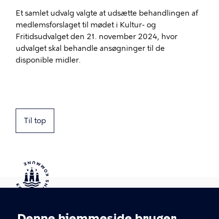
Et samlet udvalg valgte at udsætte behandlingen af
medlemsforslaget til mødet i Kultur- og
Fritidsudvalget den 21. november 2024, hvor
udvalget skal behandle ansøgninger til de
disponible midler.
Til top
Kontakt Københavns Kommune
Denne hjemmeside bruger