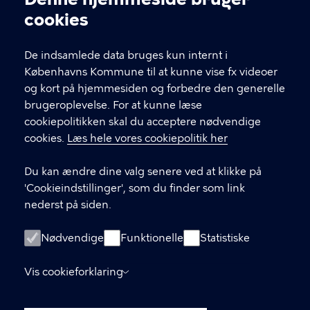
Cookieindstillinger
cookies
T
33 66 33 66
l
Find andre kontakter her
f
De indsamlede data bruges kun internt i
.
Københavns Kommune til at kunne vise fx videoer
CVR-nummer
64942212
og kort på hjemmesiden og forbedre den generelle
brugeroplevelse. For at kunne læse
GENVEJE
cookiepolitikken skal du acceptere nødvendige
cookies.
Læs hele vores cookiepolitik her
Hvis du vil klage
Du kan ændre dine valg senere ved at klikke på
Digital Post
'Cookieindstillinger', som du finder som link
Databeskyttelse
nederst på siden.
Job
Nødvendige
Funktionelle
Statistiske
Tilgængelighedserklæring
Vis cookieforklaring
Om hjemmesiden
English