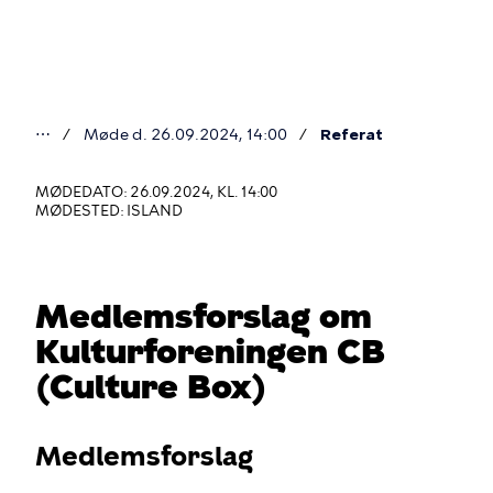
Gå
til
hovedindhold
⋯
Møde d. 26.09.2024, 14:00
Referat
Du
er
MØDEDATO: 26.09.2024, KL. 14:00
MØDESTED: ISLAND
her
Medlemsforslag om
Kulturforeningen CB
(Culture Box)
Medlemsforslag