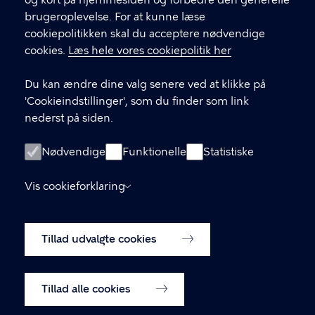
og kort på hjemmesiden og forbedre den generelle
brugeroplevelse. For at kunne læse
GENVEJE
cookiepolitikken skal du acceptere nødvendige
cookies.
Læs hele vores cookiepolitik her
Hvis du vil klage
Du kan ændre dine valg senere ved at klikke på
Digital Post
'Cookieindstillinger', som du finder som link
Databeskyttelse
nederst på siden.
Job
Nødvendige
Funktionelle
Statistiske
Tilgængelighedserklæring
Vis cookieforklaring
Om hjemmesiden
English
Cookiepolitik
Tillad udvalgte cookies
Cookieindstillinger
Tillad alle cookies