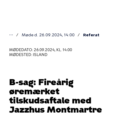
Gå
til
hovedindhold
⋯
Møde d. 26.09.2024, 14:00
Referat
Du
er
MØDEDATO: 26.09.2024, KL. 14:00
MØDESTED: ISLAND
her
B-sag: Fireårig
øremærket
tilskudsaftale med
Jazzhus Montmartre