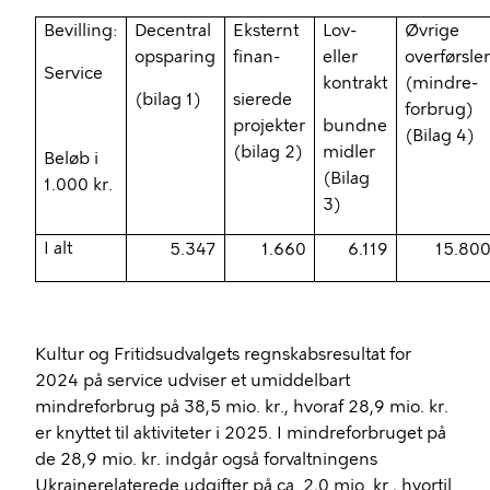
Bevilling:
Decentral
Eksternt
Lov-
Øvrige
opsparing
finan-
eller
overførsle
Service
kontrakt
(
mindre-
(bilag 1)
sierede
forbrug
)
projekter
bundne
(Bilag 4)
(bilag 2)
midler
Beløb i
(Bilag
1.000 kr.
3)
I alt
5.347
1.660
6.119
15.80
Kultur og Fritidsudvalgets regnskabsresultat for
2024 på service udviser et umiddelbart
mindreforbrug
på 38,5 mio. kr., hvoraf 28,9 mio. kr.
er knyttet til aktiviteter i 2025. I
mindreforbruget
på
de 28,9 mio. kr. indgår også forvaltningens
Ukrainerelaterede udgifter på ca. 2,0 mio. kr., hvortil