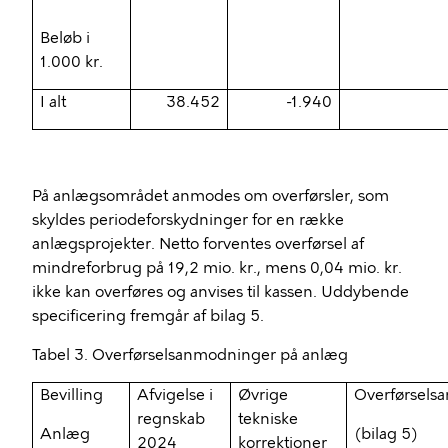
Beløb i
1.000 kr.
I alt
38.452
-1.940
På anlægsområdet anmodes om overførsler, som
skyldes periodeforskydninger for en række
anlægsprojekter. Netto forventes overførsel af
mindreforbrug
på 19,2 mio. kr., mens 0,04 mio. kr.
ikke kan overføres og anvises til kassen. Uddybende
specificering fremgår af bilag 5.
Tabel 3. Overførselsanmodninger på anlæg
Bevilling
Afvigelse i
Øvrige
Overførsels
regnskab
tekniske
Anlæg
(bilag 5)
2024
korrektioner