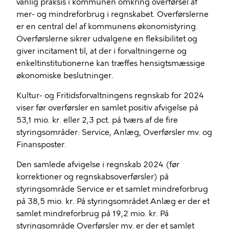
vanlig praksis i kommunen omkring overførsel af
mer- og
mindreforbrug
i regnskabet. Overførslerne
er en central del af kommunens økonomistyring.
Overførslerne sikrer udvalgene en fleksibilitet og
giver incitament til, at der i forvaltningerne og
enkeltinstitutionerne kan træffes hensigtsmæssige
økonomiske beslutninger.
Kultur- og Fritidsforvaltningens regnskab for 2024
viser før overførsler en samlet positiv afvigelse på
53,1 mio. kr. eller 2,3 pct. på tværs af de fire
styringsområder: Service, Anlæg, Overførsler mv. og
Finansposter.
Den samlede afvigelse i regnskab 2024 (før
korrektioner og regnskabsoverførsler) på
styringsområde Service er et samlet
mindreforbrug
på 38,5 mio. kr. På styringsområdet Anlæg er der et
samlet
mindreforbrug
på 19,2 mio. kr. På
styringsområde Overførsler mv. er der et samlet