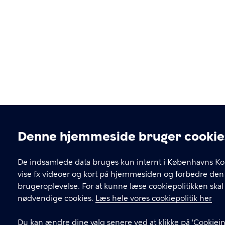
Denne hjemmeside bruger cookie
Cookieindstillinger
De indsamlede data bruges kun internt i Københavns K
vise fx videoer og kort på hjemmesiden og forbedre den
brugeroplevelse. For at kunne læse cookiepolitikken ska
nødvendige cookies.
Læs hele vores cookiepolitik her
Du kan ændre dine valg senere ved at klikke på 'Cookiein