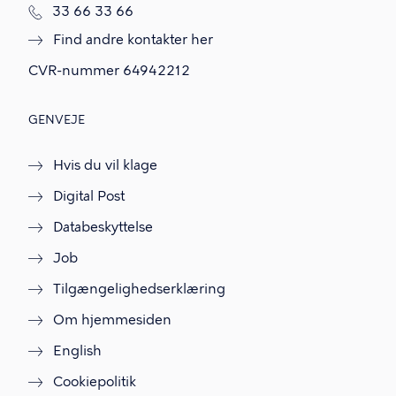
T
33 66 33 66
l
Find andre kontakter her
f
.
CVR-nummer
64942212
GENVEJE
Hvis du vil klage
Digital Post
Databeskyttelse
Job
Tilgængelighedserklæring
Om hjemmesiden
English
Cookiepolitik