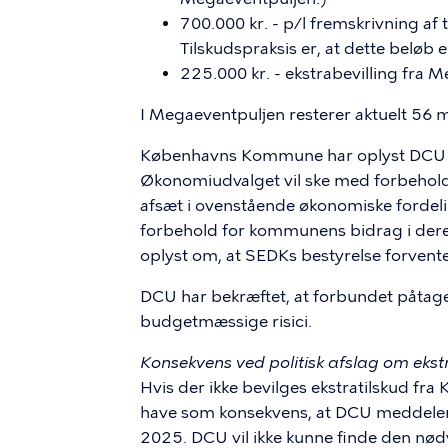
700.000 kr. - p/l fremskrivning af 
Tilskudspraksis er, at dette beløb e
225.000 kr. - ekstrabevilling fra 
I Megaeventpuljen resterer aktuelt 56 
Københavns Kommune har oplyst DCU og
Økonomiudvalget vil ske med forbehold 
afsæt i ovenstående økonomiske forde
forbehold for kommunens bidrag i der
oplyst om, at SEDKs bestyrelse forvent
DCU har bekræftet, at forbundet påtager
budgetmæssige risici.
Konsekvens ved politisk afslag om ekst
Hvis der ikke bevilges ekstratilskud fr
have som konsekvens, at DCU meddeler
2025. DCU vil ikke kunne finde den n