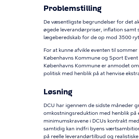
Problemstilling
De væsentligste begrundelser for det a
øgede leverandørpriser, inflation samt 
lægeberedskab for de op mod 3500 rytt
For at kunne afvikle eventen til sommer
Københavns Kommune og Sport Event D
Københavns Kommune er anmodet om en
politisk med henblik på at henvise ekst
Løsning
DCU har igennem de sidste måneder gra
omkostningsreduktion med henblik på e
minimumskravene i DCUs kontrakt med 
samtidig kan indfri byens værtsambitio
på reelle leverandørtilbud og realistisk