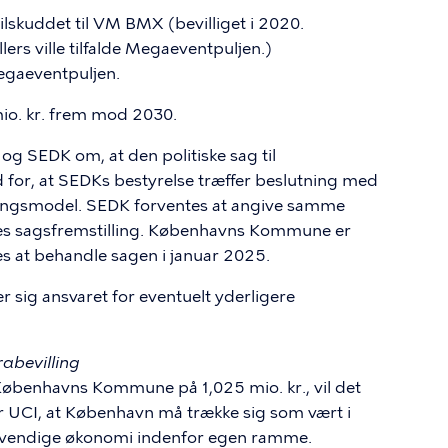
tilskuddet til VM BMX (bevilliget i 2020.
llers ville tilfalde Megaeventpuljen.)
Megaeventpuljen.
mio. kr. frem mod 2030.
 SEDK om, at den politiske sag til
for, at SEDKs bestyrelse træffer beslutning med
lingsmodel. SEDK forventes at angive samme
es sagsfremstilling. Københavns Kommune er
es at behandle sagen i januar 2025.
 sig ansvaret for eventuelt yderligere
rabevilling
a Københavns Kommune på 1,025 mio. kr., vil det
 UCI, at København må trække sig som vært i
ødvendige økonomi indenfor egen ramme.