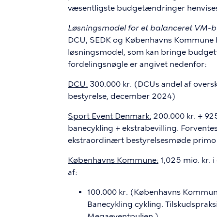
væsentligste budgetændringer henvises t
Løsningsmodel for et balanceret VM-
DCU, SEDK og Københavns Kommune har 
løsningsmodel, som kan bringe budgett
fordelingsnøgle er angivet nedenfor:
DCU:
300.000 kr. (DCUs andel af over
bestyrelse, december 2024)
Sport Event Denmark:
200.000 kr. + 925
banecykling + ekstrabevilling. Forvent
ekstraordinært bestyrelsesmøde primo
Københavns Kommune:
1,025 mio. kr. 
af:
100.000 kr. (Københavns Kommunes
Banecykling cykling. Tilskudspraksis 
Megaeventpuljen.)