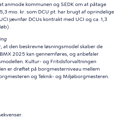
tes at anmode kommunen og SEDK om at påtage
 5,3 mio. kr. som DCU pt. har brugt af oprindelige
il UCI jævnfør DCUs kontrakt med UCI og ca. 1,3
løb).
ing
er, at den beskrevne løsningsmodel skaber de
 BMX 2025 kan gennemføres, og anbefaler
odellen. Kultur- og Fritidsforvaltningen
len er drøftet på borgmesterniveau mellem
orgmesteren og Teknik- og Miljøborgmesteren.
sekvenser.