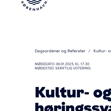
Gå
til
hovedindhold
Dagsordener og Referater
Kultur- o
Du
MØDEDATO: 06.01.2025, KL. 17:30
MØDESTED: SKRIFTLIG VOTERING
er
Kultur- og
her
høringssv