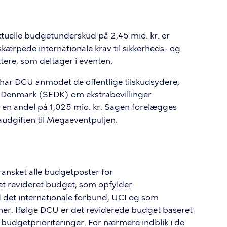
ktuelle budgetunderskud på 2,45 mio. kr. er
skærpede internationale krav til sikkerheds- og
ere, som deltager i eventen.
 har DCU anmodet de offentlige tilskudsydere;
enmark (SEDK) om ekstrabevillinger.
 andel på 1,025 mio. kr. Sagen forelægges
raudgiften til Megaeventpuljen.
nsket alle budgetposter for
t revideret budget, som opfylder
det internationale forbund, UCI og som
ner. Ifølge DCU er det reviderede budget baseret
e budgetprioriteringer. For nærmere indblik i de